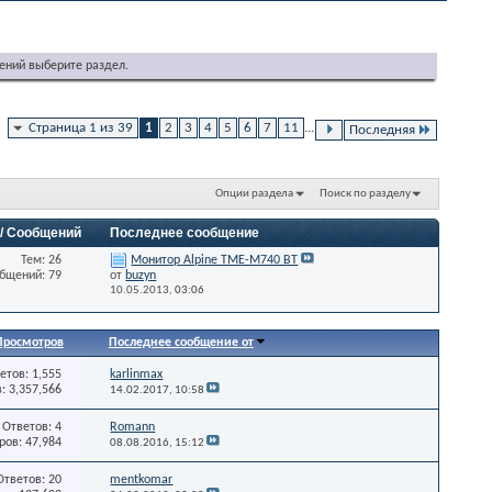
ений выберите раздел.
Страница 1 из 39
1
2
3
4
5
6
7
11
...
Последняя
Опции раздела
Поиск по разделу
 / Сообщений
Последнее сообщение
Тем: 26
Монитор Alpine TME-M740 BT
бщений: 79
от
buzyn
10.05.2013,
03:06
Просмотров
Последнее сообщение от
етов: 1,555
karlinmax
: 3,357,566
14.02.2017,
10:58
Ответов: 4
Romann
ов: 47,984
08.08.2016,
15:12
Ответов: 20
mentkomar