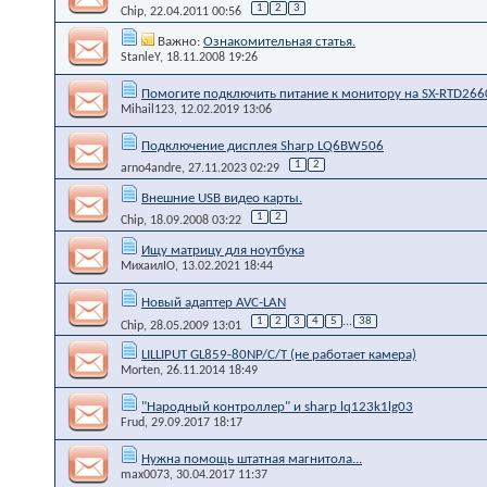
1
2
3
Chip
, 22.04.2011 00:56
Важно:
Ознакомительная статья.
StanleY
, 18.11.2008 19:26
Помогите подключить питание к монитору на SX-RTD266
Mihail123
, 12.02.2019 13:06
Подключение дисплея Sharp LQ6BW506
1
2
arno4andre
, 27.11.2023 02:29
Внешние USB видео карты.
1
2
Chip
, 18.09.2008 03:22
Ищу матрицу для ноутбука
МихаилIO
, 13.02.2021 18:44
Новый адаптер AVC-LAN
1
2
3
4
5
...
38
Chip
, 28.05.2009 13:01
LILLIPUT GL859-80NP/C/T (не работает камера)
Morten
, 26.11.2014 18:49
"Народный контроллер" и sharp lq123k1lg03
Frud
, 29.09.2017 18:17
Нужна помощь штатная магнитола...
max0073
, 30.04.2017 11:37