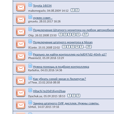
Toyota 16034
1
2
maksmegazlo
, 04.08.2009 14:12
нужен совет...
gmavto
, 28.03.2017 16:26
Подключение Штатного монитора на любом автомобиле
1
2
3
4
5
...
57
Chip
, 26.02.2008 23:50
Подключение штатного монитора в Nissan
1
2
3
4
5
...
20
ilConte
, 25.01.2008 22:02
Реально ли найти контроллер на kd097d2-40nh-a2?
Phoenix32
, 05.09.2016 13:29
Нужна помощь в подборе контроллера
Karbofos
, 04.03.2016 14:36
Как убрать синий экран в Лилипутах?
a77exx
, 23.02.2016 08:58
Hitachi tx20d16vm2baa
1
2
3
Dyachuk.aa
, 05.09.2015 18:53
Замена штатного GVIF дисплея. Нужны советы.
SiMuS
, 14.07.2015 19:16