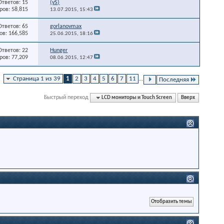
Ответов: 15
(vS)
ов: 58,815
13.07.2015,
15:43
Ответов: 65
gorlanovmax
в: 166,585
25.06.2015,
18:16
Ответов: 22
Hunger
ов: 77,209
08.06.2015,
12:47
Страница 1 из 39
1
2
3
4
5
6
7
11
...
Последняя
Быстрый переход
LCD мониторы и Touch Screen
Вверх