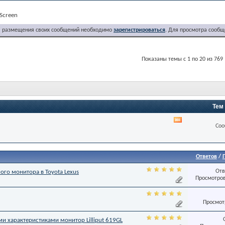
Screen
я размещения своих сообщений необходимо
зарегистрироваться
. Для просмотра сообщ
Показаны темы с 1 по 20 из 769
Тем
RSS
Соо
лента
этого
раздела
Ответов
/
Отв
го монитора в Toyota Lexus
Просмотров
Просмотр
и характеристиками монитор Lilliput 619GL