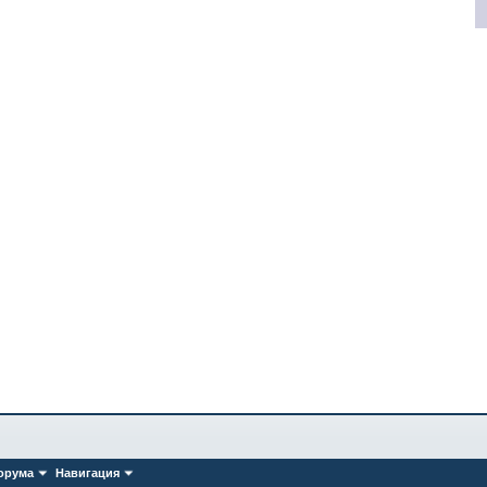
орума
Навигация