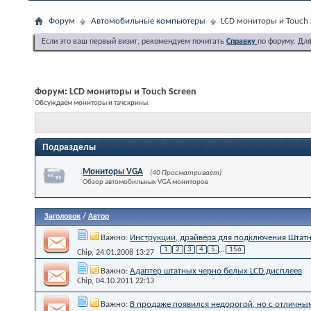
Форум
Автомобильные компьютеры
LCD мониторы и Touch 
Если это ваш первый визит, рекомендуем почитать
Справку
по форуму. Дл
Форум:
LCD мониторы и Touch Screen
Обсуждаем мониторы и тачскрины.
Подразделы
Мониторы VGA
(40 Просматривает)
Обзор автомобильных VGA мониторов
Заголовок
/
Автор
Важно:
Инструкции, драйвера для подключения Штатно
1
2
3
4
5
...
156
Chip
, 24.01.2008 13:27
Важно:
Адаптер штатных черно белых LCD дисплеев
Chip
, 04.10.2011 22:13
Важно:
В продаже появился недорогой, но с отличным