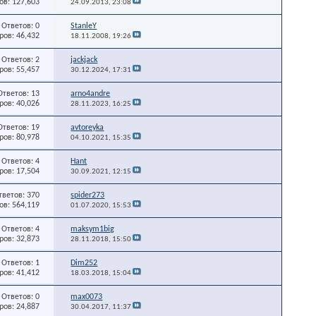
в: 127,603
24.09.2013,
23:08
Ответов: 0
StanleY
ов: 46,432
18.11.2008,
19:26
Ответов: 2
jackjack
ов: 55,457
30.12.2024,
17:31
Ответов: 13
arno4andre
ов: 40,026
28.11.2023,
16:25
Ответов: 19
avtoreyka
ов: 80,978
04.10.2021,
15:35
Ответов: 4
Hant
ов: 17,504
30.09.2021,
12:15
тветов: 370
spider273
в: 564,119
01.07.2020,
15:53
Ответов: 4
maksym1big
ов: 32,873
28.11.2018,
15:50
Ответов: 1
Dim252
ов: 41,412
18.03.2018,
15:04
Ответов: 0
max0073
ов: 24,887
30.04.2017,
11:37