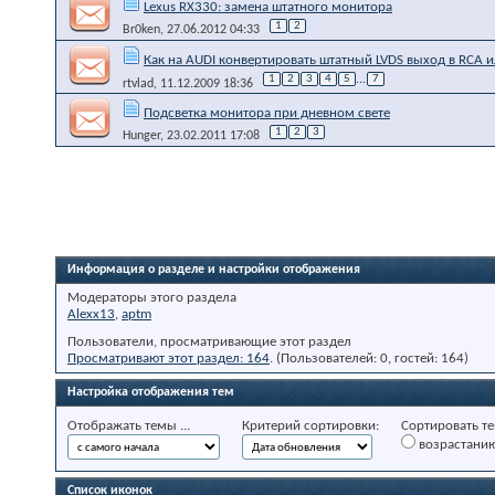
Lexus RX330: замена штатного монитора
1
2
Br0ken
, 27.06.2012 04:33
Как на AUDI конвертировать штатный LVDS выход в RCA и
1
2
3
4
5
...
7
rtvlad
, 11.12.2009 18:36
Подсветка монитора при дневном свете
1
2
3
Hunger
, 23.02.2011 17:08
Информация о разделе и настройки отображения
Модераторы этого раздела
Alexx13
,
aptm
Пользователи, просматривающие этот раздел
Просматривают этот раздел: 164
. (Пользователей: 0, гостей: 164)
Настройка отображения тем
Отображать темы ...
Критерий сортировки:
Сортировать те
возрастани
Список иконок