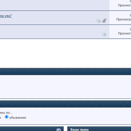
Просмотр
ли vga?
Просмотро
Просмотр
мы по...
ю
убыванию
Ваши права