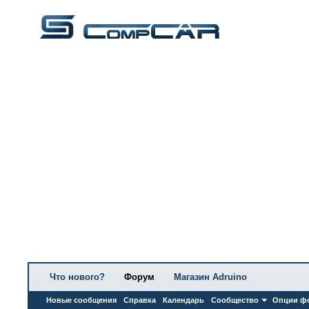
Что нового?
Форум
Магазин Adruino
Новые сообщения
Справка
Календарь
Сообщество
Опции ф