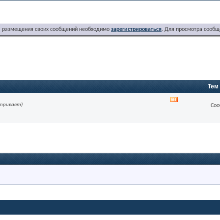
я размещения своих сообщений необходимо
зарегистрироваться
. Для просмотра сообщ
Тем
RSS
атривает)
Соо
лента
этого
раздела