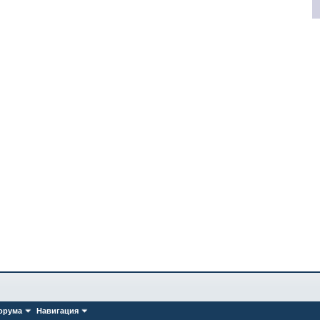
орума
Навигация