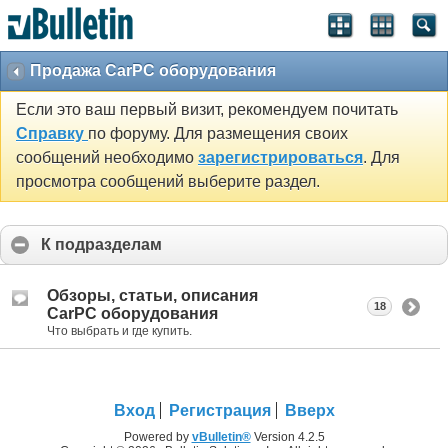
Продажа CarPC оборудования
Если это ваш первый визит, рекомендуем почитать
Справку
по форуму. Для размещения своих
сообщений необходимо
зарегистрироваться
. Для
просмотра сообщений выберите раздел.
К подразделам
Обзоры, статьи, описания
18
CarPC оборудования
Что выбрать и где купить.
Вход
Регистрация
Вверх
Powered by
vBulletin®
Version 4.2.5