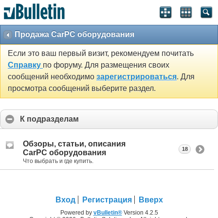
Продажа CarPC оборудования
Если это ваш первый визит, рекомендуем почитать
Справку
по форуму. Для размещения своих
сообщений необходимо
зарегистрироваться
. Для
просмотра сообщений выберите раздел.
К подразделам
Обзоры, статьи, описания
18
CarPC оборудования
Что выбрать и где купить.
Вход
Регистрация
Вверх
Powered by
vBulletin®
Version 4.2.5