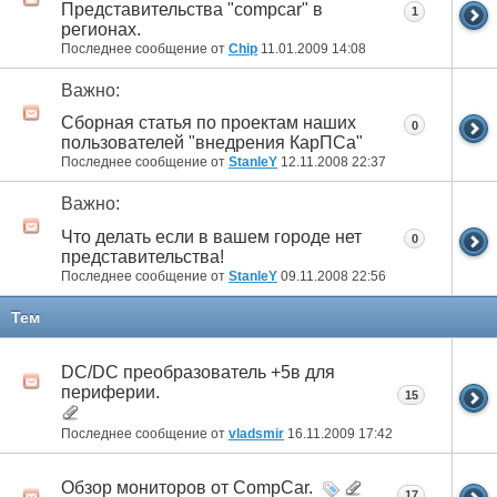
Представительства "compcar" в
1
регионах.
Последнее сообщение от
Chip
11.01.2009
14:08
Важно:
Cборная статья по проектам наших
0
пользователей "внедрения КарПСа"
Последнее сообщение от
StanleY
12.11.2008
22:37
Важно:
Что делать если в вашем городе нет
0
представительства!
Последнее сообщение от
StanleY
09.11.2008
22:56
Тем
DC/DC преобразователь +5в для
периферии.
15
Последнее сообщение от
vladsmir
16.11.2009
17:42
Обзор мониторов от CompCar.
17