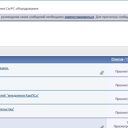
ния CarPC оборудования
я размещения своих сообщений необходимо
зарегистрироваться
. Для просмотра сообщ
Ответов
/
ками.
Просмотр
Просмотр
елей "внедрения КарПСа"
Просмотр
тельства!
Просмотр
Просмотро