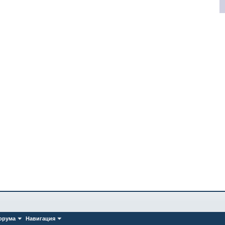
орума
Навигация