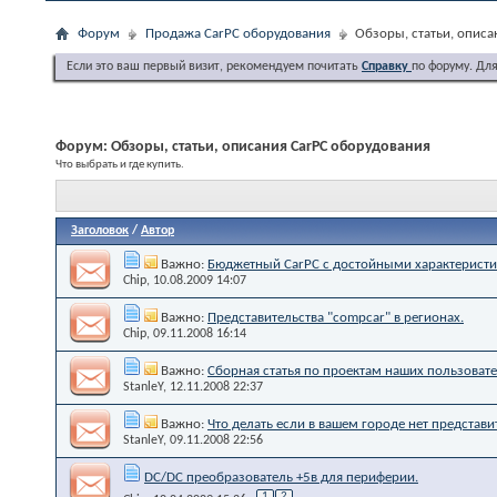
Форум
Продажа CarPC оборудования
Обзоры, статьи, описа
Если это ваш первый визит, рекомендуем почитать
Справку
по форуму. Дл
Форум:
Обзоры, статьи, описания CarPC оборудования
Что выбрать и где купить.
Заголовок
/
Автор
Важно:
Бюджетный CarPC с достойными характеристи
Chip
, 10.08.2009 14:07
Важно:
Представительства "compcar" в регионах.
Chip
, 09.11.2008 16:14
Важно:
Cборная статья по проектам наших пользоват
StanleY
, 12.11.2008 22:37
Важно:
Что делать если в вашем городе нет представи
StanleY
, 09.11.2008 22:56
DC/DC преобразователь +5в для периферии.
1
2