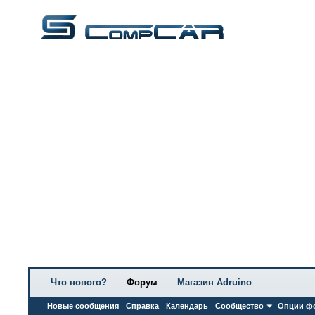
Что нового?
Форум
Магазин Adruino
Новые сообщения
Справка
Календарь
Сообщество
Опции ф