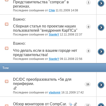
Представительства "compcar" в
1
регионах.
Последнее сообщение от
Chip
11.01.2009
14:08
Важно:
Cборная статья по проектам наших
0
пользователей "внедрения КарПСа"
Последнее сообщение от
StanleY
12.11.2008
22:37
Важно:
Что делать если в вашем городе нет
0
представительства!
Последнее сообщение от
StanleY
09.11.2008
22:56
Тем
DC/DC преобразователь +5в для
периферии.
15
Последнее сообщение от
vladsmir
16.11.2009
17:42
Обзор мониторов от CompCar.
17