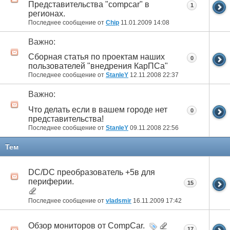
Представительства "compcar" в
1
регионах.
Последнее сообщение от
Chip
11.01.2009
14:08
Важно:
Cборная статья по проектам наших
0
пользователей "внедрения КарПСа"
Последнее сообщение от
StanleY
12.11.2008
22:37
Важно:
Что делать если в вашем городе нет
0
представительства!
Последнее сообщение от
StanleY
09.11.2008
22:56
Тем
DC/DC преобразователь +5в для
периферии.
15
Последнее сообщение от
vladsmir
16.11.2009
17:42
Обзор мониторов от CompCar.
17