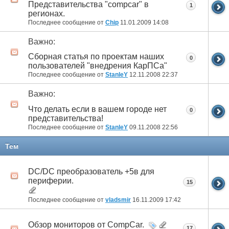
Представительства "compcar" в
1
регионах.
Последнее сообщение от
Chip
11.01.2009
14:08
Важно:
Cборная статья по проектам наших
0
пользователей "внедрения КарПСа"
Последнее сообщение от
StanleY
12.11.2008
22:37
Важно:
Что делать если в вашем городе нет
0
представительства!
Последнее сообщение от
StanleY
09.11.2008
22:56
Тем
DC/DC преобразователь +5в для
периферии.
15
Последнее сообщение от
vladsmir
16.11.2009
17:42
Обзор мониторов от CompCar.
17