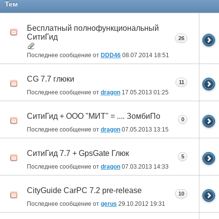
Тем
Бесплатный полнофункциональный
СитиГид
26
Последнее сообщение от
DDD46
08.07.2014
18:51
CG 7.7 глюки
11
Последнее сообщение от
dragon
17.05.2013
01:25
СитиГид + ООО "МИТ" = .... ЗомбиПо
0
Последнее сообщение от
dragon
07.05.2013
13:15
СитиГид 7.7 + GpsGate Глюк
5
Последнее сообщение от
dragon
07.03.2013
14:33
CityGuide CarPC 7.2 pre-release
10
Последнее сообщение от
gerus
29.10.2012
19:31