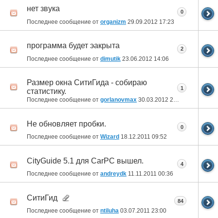
нет звука
0
Последнее сообщение от
organizm
29.09.2012
17:23
программа будет эакрыта
2
Последнее сообщение от
dimutik
23.06.2012
14:06
Размер окна СитиГида - собираю
1
статистику.
Последнее сообщение от
gorlanovmax
30.03.2012
23:10
Не обновляет пробки.
0
Последнее сообщение от
Wizard
18.12.2011
09:52
CityGuide 5.1 для CarPC вышел.
4
Последнее сообщение от
andreydk
11.11.2011
00:36
СитиГид
84
Последнее сообщение от
ntiluha
03.07.2011
23:00