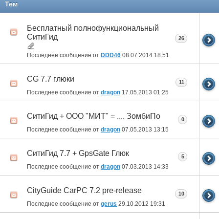
Тем
Бесплатный полнофункциональный
СитиГид
26
Последнее сообщение от
DDD46
08.07.2014
18:51
CG 7.7 глюки
11
Последнее сообщение от
dragon
17.05.2013
01:25
СитиГид + ООО "МИТ" = .... ЗомбиПо
0
Последнее сообщение от
dragon
07.05.2013
13:15
СитиГид 7.7 + GpsGate Глюк
5
Последнее сообщение от
dragon
07.03.2013
14:33
CityGuide CarPC 7.2 pre-release
10
Последнее сообщение от
gerus
29.10.2012
19:31