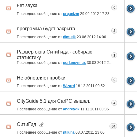
нет звука
0
Последнее сообщение от
organizm
29.09.2012
17:23
программа будет эакрыта
2
Последнее сообщение от
dimutik
23.06.2012
14:06
Размер окна СитиГида - собираю
1
статистику.
Последнее сообщение от
gorlanovmax
30.03.2012
23:10
Не обновляет пробки.
0
Последнее сообщение от
Wizard
18.12.2011
09:52
CityGuide 5.1 для CarPC вышел.
4
Последнее сообщение от
andreydk
11.11.2011
00:36
СитиГид
84
Последнее сообщение от
ntiluha
03.07.2011
23:00