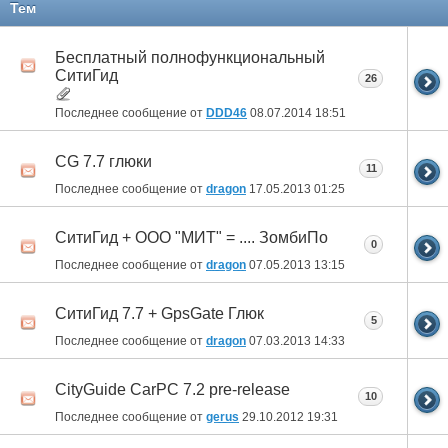
Тем
Бесплатный полнофункциональный
СитиГид
26
Последнее сообщение от
DDD46
08.07.2014
18:51
CG 7.7 глюки
11
Последнее сообщение от
dragon
17.05.2013
01:25
СитиГид + ООО "МИТ" = .... ЗомбиПо
0
Последнее сообщение от
dragon
07.05.2013
13:15
СитиГид 7.7 + GpsGate Глюк
5
Последнее сообщение от
dragon
07.03.2013
14:33
CityGuide CarPC 7.2 pre-release
10
Последнее сообщение от
gerus
29.10.2012
19:31