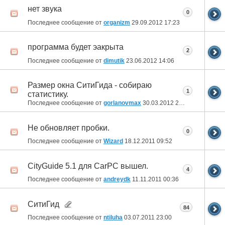
нет звука
0
Последнее сообщение от
organizm
29.09.2012
17:23
программа будет эакрыта
2
Последнее сообщение от
dimutik
23.06.2012
14:06
Размер окна СитиГида - собираю
1
статистику.
Последнее сообщение от
gorlanovmax
30.03.2012
23:10
Не обновляет пробки.
0
Последнее сообщение от
Wizard
18.12.2011
09:52
CityGuide 5.1 для CarPC вышел.
4
Последнее сообщение от
andreydk
11.11.2011
00:36
СитиГид
84
Последнее сообщение от
ntiluha
03.07.2011
23:00