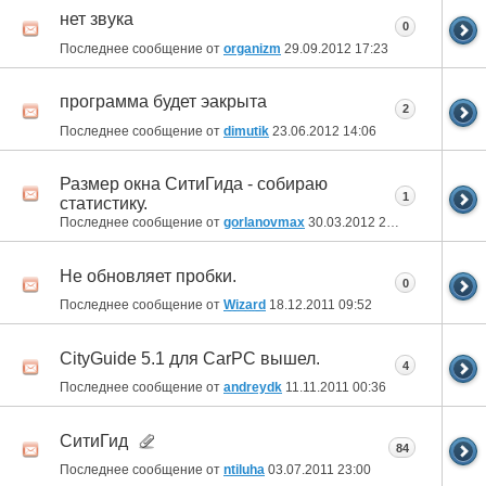
нет звука
0
Последнее сообщение от
organizm
29.09.2012
17:23
программа будет эакрыта
2
Последнее сообщение от
dimutik
23.06.2012
14:06
Размер окна СитиГида - собираю
1
статистику.
Последнее сообщение от
gorlanovmax
30.03.2012
23:10
Не обновляет пробки.
0
Последнее сообщение от
Wizard
18.12.2011
09:52
CityGuide 5.1 для CarPC вышел.
4
Последнее сообщение от
andreydk
11.11.2011
00:36
СитиГид
84
Последнее сообщение от
ntiluha
03.07.2011
23:00