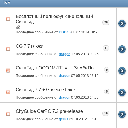
Тем
Бесплатный полнофункциональный
СитиГид
26
Последнее сообщение от
DDD46
08.07.2014
18:51
CG 7.7 глюки
11
Последнее сообщение от
dragon
17.05.2013
01:25
СитиГид + ООО "МИТ" = .... ЗомбиПо
0
Последнее сообщение от
dragon
07.05.2013
13:15
СитиГид 7.7 + GpsGate Глюк
5
Последнее сообщение от
dragon
07.03.2013
14:33
CityGuide CarPC 7.2 pre-release
10
Последнее сообщение от
gerus
29.10.2012
19:31