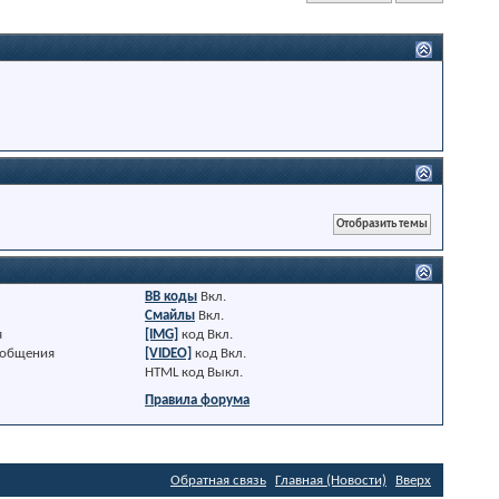
BB коды
Вкл.
Смайлы
Вкл.
я
[IMG]
код
Вкл.
ообщения
[VIDEO]
код
Вкл.
HTML код
Выкл.
Правила форума
Обратная связь
Главная (Новости)
Вверх