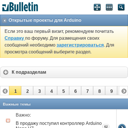
Открытые проекты для Arduino
Если это ваш первый визит, рекомендуем почитать
Справку
по форуму. Для размещения своих
сообщений необходимо
зарегистрироваться
. Для
просмотра сообщений выберите раздел.
К подразделам
1
2
3
4
5
6
7
8
9
10
11
12
13
14
15
16
17
Важные темы
Важно:
В продажу поступил контроллер Arduino
62