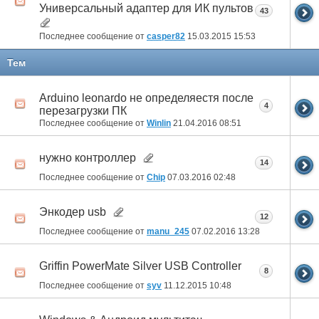
Универсальный адаптер для ИК пультов
43
Последнее сообщение от
casper82
15.03.2015
15:53
Тем
Arduino leonardo не определяестя после
4
перезагрузки ПК
Последнее сообщение от
Winlin
21.04.2016
08:51
нужно контроллер
14
Последнее сообщение от
Chip
07.03.2016
02:48
Энкодер usb
12
Последнее сообщение от
manu_245
07.02.2016
13:28
Griffin PowerMate Silver USB Controller
8
Последнее сообщение от
syv
11.12.2015
10:48