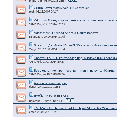
manu_245
, 01.07.2013 23:54
Griffin PowerMate Silver USB Controller
regk
, 01.11.2009 04:17
Windows & Андроид мультитач контроллер емкостного э
YAM1966
, 21.07.2014 19:23
Adapter AVC LAN под Android может работать
Иван1234
, 20.09.2014 21:08
Важно!!!! Джойстик iDrive BMW как устройство управлен
Vazgen26
, 12.08.2014 01:54
Простой USB HID контроллер под Windows или Android 4
YAM1966
, 21.07.2014 20:27
Все в одном контроллере: тач, кнопки на руле, ИК прие
YAM1966
, 24.10.2013 00:24
Альтернатива грызуну!
denos
, 27.10.2010 12:51
джойстик SONY RM-X6S
1
2
Balomut
, 07.09.2010 23:41
USB Multi-Touch Smart Pad Touchpad Mouse for Windows 
emer
, 23.07.2012 14:11