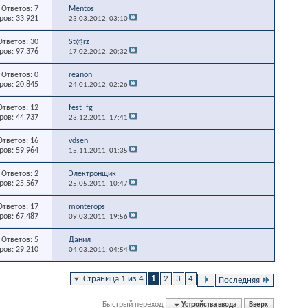
Ответов: 7
Mentos
ов: 33,921
23.03.2012,
03:10
Ответов: 30
St@rz
ов: 97,376
17.02.2012,
20:32
Ответов: 0
reanon
ов: 20,845
24.01.2012,
02:26
Ответов: 12
fest_fg
ов: 44,737
23.12.2011,
17:41
Ответов: 16
vdsen
ов: 59,964
15.11.2011,
01:35
Ответов: 2
Электронщик
ов: 25,567
25.05.2011,
10:47
Ответов: 17
monterops
ов: 67,487
09.03.2011,
19:56
Ответов: 5
Данил
ов: 29,210
04.03.2011,
04:54
Страница 1 из 4
1
2
3
4
Последняя
Быстрый переход
Устройства ввода
Вверх