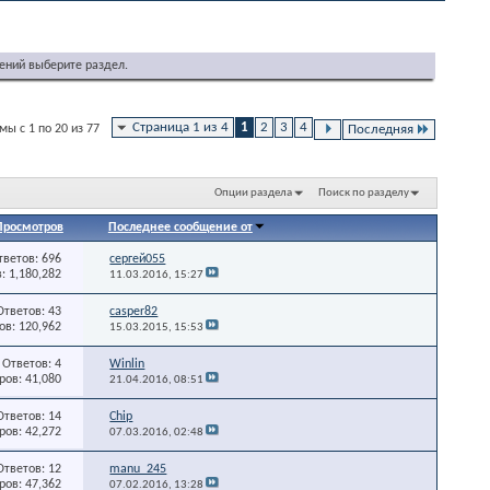
ений выберите раздел.
Страница 1 из 4
1
2
3
4
ы с 1 по 20 из 77
Последняя
Опции раздела
Поиск по разделу
Просмотров
Последнее сообщение от
тветов: 696
сергей055
: 1,180,282
11.03.2016,
15:27
Ответов: 43
casper82
в: 120,962
15.03.2015,
15:53
Ответов: 4
Winlin
ов: 41,080
21.04.2016,
08:51
Ответов: 14
Chip
ов: 42,272
07.03.2016,
02:48
Ответов: 12
manu_245
ов: 47,362
07.02.2016,
13:28