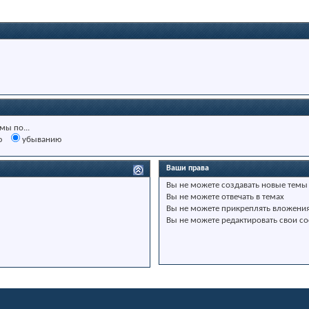
мы по...
ю
убыванию
Ваши права
Вы
не можете
создавать новые темы
Вы
не можете
отвечать в темах
Вы
не можете
прикреплять вложени
Вы
не можете
редактировать свои с