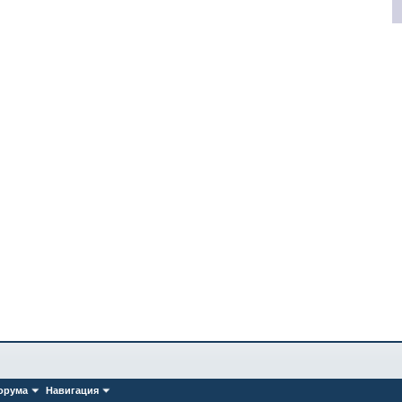
орума
Навигация