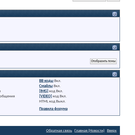
BB коды
Вкл.
Смайлы
Вкл.
я
[IMG]
код
Вкл.
ообщения
[VIDEO]
код
Вкл.
HTML код
Выкл.
Правила форума
Обратная связь
Главная (Новости)
Вверх