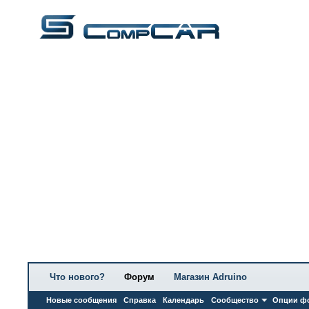
Что нового?
Форум
Магазин Adruino
Новые сообщения
Справка
Календарь
Сообщество
Опции ф