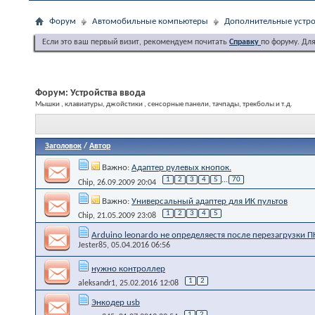
Форум
Автомобильные компьютеры
Дополнительные устро
Если это ваш первый визит, рекомендуем почитать
Справку
по форуму. Дл
Форум:
Устройства ввода
Мышки , клавиатуры, джойстики , сенсорные панели, тачпады, трекболы и т.д.
Заголовок
/
Автор
Важно:
Адаптер рулевых кнопок.
1
2
3
4
5
...
70
Chip
, 26.09.2009 20:04
Важно:
Универсальный адаптер для ИК пультов
1
2
3
4
5
Chip
, 21.05.2009 23:08
Arduino leonardo не определяестя после перезагрузки П
Jester85
, 05.04.2016 06:56
нужно контроллер
1
2
aleksandr1
, 25.02.2016 12:08
Энкодер usb
1
2