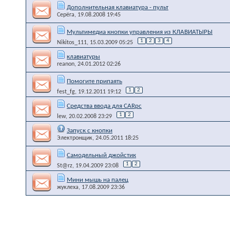
Дополнительная клавиатура - пульт
Серёга
, 19.08.2008 19:45
Мультимедиа кнопки управления из КЛАВИАТЫРЫ
1
2
3
4
Nikitos_111
, 15.03.2009 05:25
клавиатуры
reanon
, 24.01.2012 02:26
Помогите припаять
1
2
fest_fg
, 19.12.2011 19:12
Средства ввода для CARpc
1
2
lew
, 20.02.2008 23:29
Запуск с кнопки
Электронщик
, 24.05.2011 18:25
Самодельный джойстик
1
2
St@rz
, 19.04.2009 23:08
Мини мышь на палец
жуклеха
, 17.08.2009 23:36