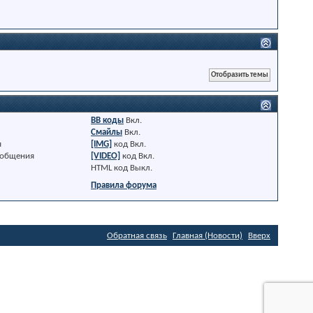
BB коды
Вкл.
Смайлы
Вкл.
я
[IMG]
код
Вкл.
ообщения
[VIDEO]
код
Вкл.
HTML код
Выкл.
Правила форума
Обратная связь
Главная (Новости)
Вверх