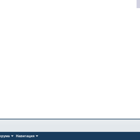
орума
Навигация