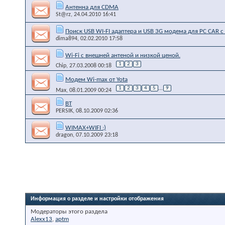
Антенна для CDMA
St@rz
, 24.04.2010 16:41
Поиск USB WI-FI адаптера и USB 3G модема для PC CAR 
dima894
, 02.02.2010 17:58
Wi-Fi с внешней антеной и низкой ценой.
1
2
3
Chip
, 27.03.2008 00:18
Модем Wi-max от Yota
1
2
3
4
5
...
9
Max
, 08.01.2009 00:24
BT
PERSIK
, 08.10.2009 02:36
WIMAX+WIFI :)
dragon
, 07.10.2009 23:18
Информация о разделе и настройки отображения
Модераторы этого раздела
Alexx13
,
aptm