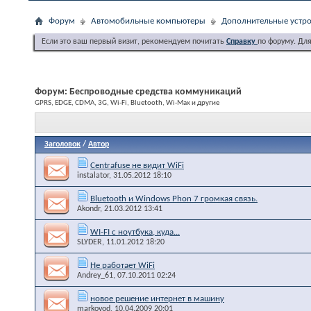
Форум
Автомобильные компьютеры
Дополнительные устро
Если это ваш первый визит, рекомендуем почитать
Справку
по форуму. Дл
Форум:
Беспроводные средства коммуникаций
GPRS, EDGE, CDMA, 3G, Wi-Fi, Bluetooth, Wi-Max и другие
Заголовок
/
Автор
Centrafuse не видит WiFi
instalator
, 31.05.2012 18:10
Bluetooth и Windows Phon 7 громкая связь.
Akondr
, 21.03.2012 13:41
WI-FI с ноутбука, куда...
SLYDER
, 11.01.2012 18:20
Не работает WiFi
Andrey_61
, 07.10.2011 02:24
новое решение интернет в машину
markovod
, 10.04.2009 20:01