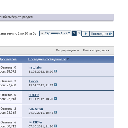
ений выберите раздел.
Страница 1 из 2
1
2
аны темы с 1 по 20 из 38
Последняя
Опции раздела
Поиск по разделу
Просмотров
Последнее сообщение от
Ответов: 0
instalator
ов: 28,372
31.05.2012,
18:10
Ответов: 3
Akondr
ов: 27,450
19.04.2012,
11:17
Ответов: 0
SLYDER
ов: 22,918
11.01.2012,
18:20
Ответов: 2
илюханец
ов: 23,385
24.10.2011,
18:43
Ответов: 6
Mr.DIRTer
ов: 30,712
07.10.2011,
21:30