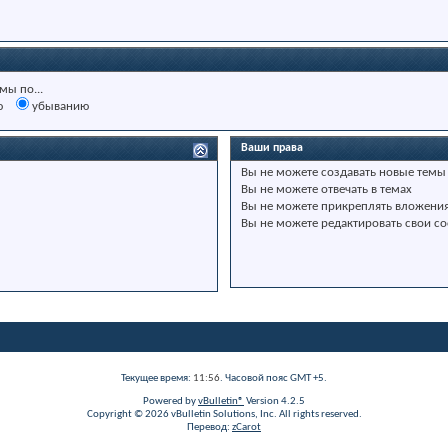
мы по...
ю
убыванию
Ваши права
Вы
не можете
создавать новые темы
Вы
не можете
отвечать в темах
Вы
не можете
прикреплять вложени
Вы
не можете
редактировать свои с
Текущее время:
11:56
. Часовой пояс GMT +5.
Powered by
vBulletin®
Version 4.2.5
Copyright © 2026 vBulletin Solutions, Inc. All rights reserved.
Перевод:
zCarot