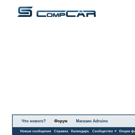
Что нового?
Форум
Магазин Adruino
Новые сообщения
Справка
Календарь
Сообщество
Опции ф