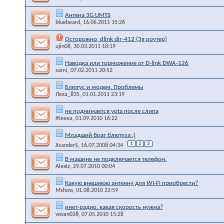
Антена 3G UMTS
bluebeard
, 16.06.2011 15:26
Осторожно, dlink dir-412 (3g роутер)
ujin08
, 30.03.2011 18:19
Наводка или торможение от D-link DWA-126
sami
, 07.02.2011 20:52
Блютус и модем. Проблемы
Леха_835
, 01.01.2011 23:19
не поднимается yota после слипа
Жекка
, 01.09.2010 16:22
Младший брат блютуза :)
1
2
3
XsanderS
, 16.07.2008 04:34
В машине не подключается телефон.
AlexIz
, 29.07.2010 00:04
Какую внешнюю антенну для WI-FI приобрести?
Mshow
, 01.08.2010 22:59
инет-радио. какая скорость нужна?
vovan028
, 07.05.2010 15:28