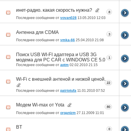
инет-радио. какая скорость нужна?
8
Последнее сообщение от
vovan028
13.05.2010
12:03
Антенна для CDMA
3
Последнее сообщение от
ymka-66
25.04.2010
21:08
Поиск USB WI-FI адаптера и USB 3G
1
модема для PC CAR c WINDOWS CE 5.0
Последнее сообщение от
aptm
02.02.2010
21:15
Wi-Fi с внешней антеной и низкой ценой.
22
Последнее сообщение от
patriotufa
11.01.2010
07:52
Модем Wi-max от Yota
80
Последнее сообщение от
organizm
27.11.2009
11:01
BT
0