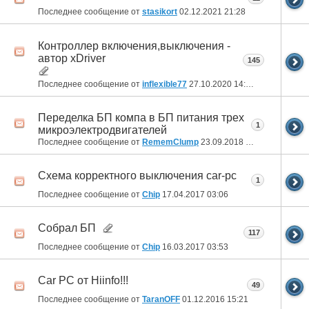
Последнее сообщение от
stasikort
02.12.2021
21:28
Контроллер включения,выключения -
автор xDriver
145
Последнее сообщение от
inflexible77
27.10.2020
14:48
Переделка БП компа в БП питания трех
1
микроэлектродвигателей
Последнее сообщение от
RememClump
23.09.2018
14:49
Схема корректного выключения car-pc
1
Последнее сообщение от
Chip
17.04.2017
03:06
Собрал БП
117
Последнее сообщение от
Chip
16.03.2017
03:53
Car PC от Hiinfo!!!
49
Последнее сообщение от
TaranOFF
01.12.2016
15:21