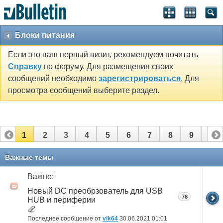
Блоки питания
Если это ваш первый визит, рекомендуем почитать
Справку
по форуму. Для размещения своих
сообщений необходимо
зарегистрироваться
. Для
просмотра сообщений выберите раздел.
1
2
3
4
5
6
7
8
9
10
11
12
13
Важные темы
Важно:
Новый DC преобрзователь для USB
78
HUB и периферии
Последнее сообщение от
vik64
30.06.2021
01:01