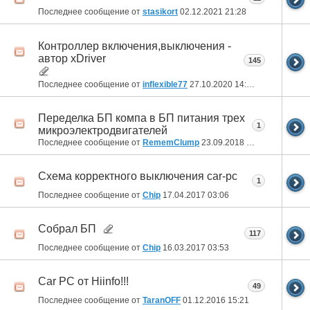
Последнее сообщение от
stasikort
02.12.2021
21:28
Контроллер включения,выключения -
автор xDriver
145
Последнее сообщение от
inflexible77
27.10.2020
14:48
Переделка БП компа в БП питания трех
1
микроэлектродвигателей
Последнее сообщение от
RememClump
23.09.2018
14:49
Схема корректного выключения car-pc
1
Последнее сообщение от
Chip
17.04.2017
03:06
Собрал БП
117
Последнее сообщение от
Chip
16.03.2017
03:53
Car PC от Hiinfo!!!
49
Последнее сообщение от
TaranOFF
01.12.2016
15:21