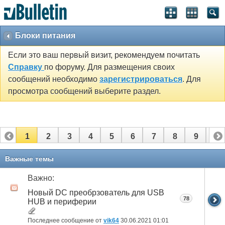
Блоки питания
Если это ваш первый визит, рекомендуем почитать
Справку
по форуму. Для размещения своих
сообщений необходимо
зарегистрироваться
. Для
просмотра сообщений выберите раздел.
1
2
3
4
5
6
7
8
9
10
11
12
13
Важные темы
Важно:
Новый DC преобрзователь для USB
78
HUB и периферии
Последнее сообщение от
vik64
30.06.2021
01:01