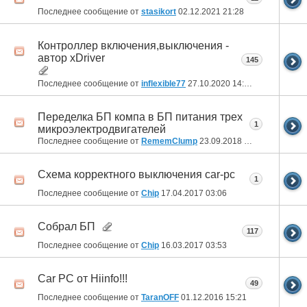
Последнее сообщение от
stasikort
02.12.2021
21:28
Контроллер включения,выключения -
автор xDriver
145
Последнее сообщение от
inflexible77
27.10.2020
14:48
Переделка БП компа в БП питания трех
1
микроэлектродвигателей
Последнее сообщение от
RememClump
23.09.2018
14:49
Схема корректного выключения car-pc
1
Последнее сообщение от
Chip
17.04.2017
03:06
Собрал БП
117
Последнее сообщение от
Chip
16.03.2017
03:53
Car PC от Hiinfo!!!
49
Последнее сообщение от
TaranOFF
01.12.2016
15:21