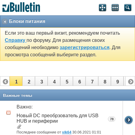
Блоки питания
Если это ваш первый визит, рекомендуем почитать
Справку
по форуму. Для размещения своих
сообщений необходимо
зарегистрироваться
. Для
просмотра сообщений выберите раздел.
1
2
3
4
5
6
7
8
9
10
11
12
13
Важные темы
Важно:
Новый DC преобрзователь для USB
78
HUB и периферии
Последнее сообщение от
vik64
30.06.2021
01:01