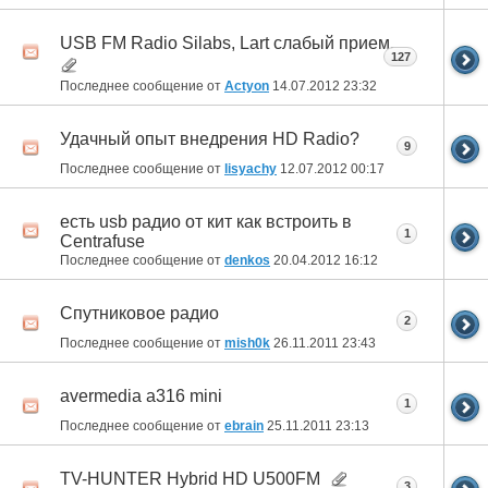
USB FM Radio Silabs, Lart слабый прием.
127
Последнее сообщение от
Actyon
14.07.2012
23:32
Удачный опыт внедрения HD Radio?
9
Последнее сообщение от
lisyachy
12.07.2012
00:17
есть usb радио от кит как встроить в
1
Centrafuse
Последнее сообщение от
denkos
20.04.2012
16:12
Спутниковое радио
2
Последнее сообщение от
mish0k
26.11.2011
23:43
avermedia a316 mini
1
Последнее сообщение от
ebrain
25.11.2011
23:13
TV-HUNTER Hybrid HD U500FM
3