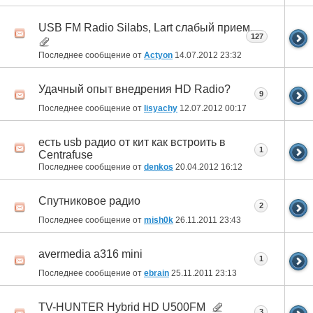
USB FM Radio Silabs, Lart слабый прием.
127
Последнее сообщение от
Actyon
14.07.2012
23:32
Удачный опыт внедрения HD Radio?
9
Последнее сообщение от
lisyachy
12.07.2012
00:17
есть usb радио от кит как встроить в
1
Centrafuse
Последнее сообщение от
denkos
20.04.2012
16:12
Спутниковое радио
2
Последнее сообщение от
mish0k
26.11.2011
23:43
avermedia a316 mini
1
Последнее сообщение от
ebrain
25.11.2011
23:13
TV-HUNTER Hybrid HD U500FM
3