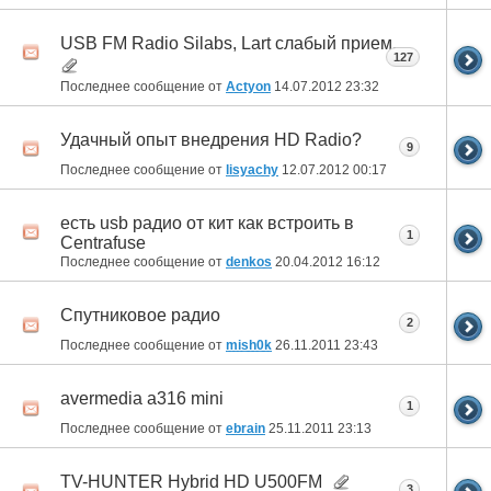
USB FM Radio Silabs, Lart слабый прием.
127
Последнее сообщение от
Actyon
14.07.2012
23:32
Удачный опыт внедрения HD Radio?
9
Последнее сообщение от
lisyachy
12.07.2012
00:17
есть usb радио от кит как встроить в
1
Centrafuse
Последнее сообщение от
denkos
20.04.2012
16:12
Спутниковое радио
2
Последнее сообщение от
mish0k
26.11.2011
23:43
avermedia a316 mini
1
Последнее сообщение от
ebrain
25.11.2011
23:13
TV-HUNTER Hybrid HD U500FM
3