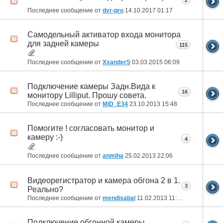
2
Последнее сообщение от
dvr-pro
14.10.2017
01:17
Самодельный активатор входа монитора
для задней камеры
115
Последнее сообщение от
XsanderS
03.03.2015
06:09
Подключение камеры Задн.Вида к
16
монитору Lilliput. Прошу совета.
Последнее сообщение от
MiD_E34
23.10.2013
15:48
Помогите ! согласовать монитор и
камеру :-)
4
Последнее сообщение от
anmiha
25.02.2013
22:06
Видеорегистратор и камера обгона 2 в 1.
3
Реально?
Последнее сообщение от
mendisabal
11.02.2013
11:36
Подключение обгонной камеры