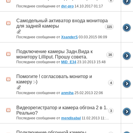
2
Последнее сообщение от
dvr-pro
14.10.2017
01:17
Самодельный активатор входа монитора
для задней камеры
115
Последнее сообщение от
XsanderS
03.03.2015
06:09
Подключение камеры Задн.Вида к
16
монитору Lilliput. Прошу совета.
Последнее сообщение от
MiD_E34
23.10.2013
15:48
Помогите ! согласовать монитор и
камеру :-)
4
Последнее сообщение от
anmiha
25.02.2013
22:06
Видеорегистратор и камера обгона 2 в 1.
3
Реально?
Последнее сообщение от
mendisabal
11.02.2013
11:36
Подключение обгонной камеры