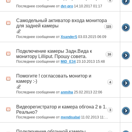
2
Последнее сообщение от
dvr-pro
14.10.2017
01:17
Самодельный активатор входа монитора
для задней камеры
115
Последнее сообщение от
XsanderS
03.03.2015
06:09
Подключение камеры Задн.Вида к
16
монитору Lilliput. Прошу совета.
Последнее сообщение от
MiD_E34
23.10.2013
15:48
Помогите ! согласовать монитор и
камеру :-)
4
Последнее сообщение от
anmiha
25.02.2013
22:06
Видеорегистратор и камера обгона 2 в 1.
3
Реально?
Последнее сообщение от
mendisabal
11.02.2013
11:36
Подключение обгонной камеры