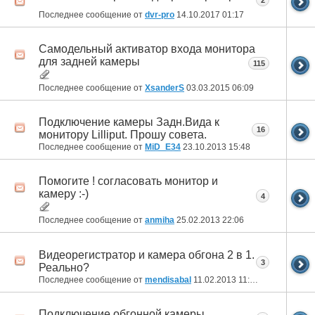
2
Последнее сообщение от
dvr-pro
14.10.2017
01:17
Самодельный активатор входа монитора
для задней камеры
115
Последнее сообщение от
XsanderS
03.03.2015
06:09
Подключение камеры Задн.Вида к
16
монитору Lilliput. Прошу совета.
Последнее сообщение от
MiD_E34
23.10.2013
15:48
Помогите ! согласовать монитор и
камеру :-)
4
Последнее сообщение от
anmiha
25.02.2013
22:06
Видеорегистратор и камера обгона 2 в 1.
3
Реально?
Последнее сообщение от
mendisabal
11.02.2013
11:36
Подключение обгонной камеры