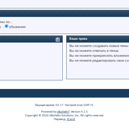
мы по...
ю
убыванию
Ваши права
Вы
не можете
создавать новые темы
Вы
не можете
отвечать в темах
Вы
не можете
прикреплять вложени
Вы
не можете
редактировать свои с
Текущее время:
02:17
. Часовой пояс GMT +5.
Powered by
vBulletin®
Version 4.2.5
Copyright © 2026 vBulletin Solutions, Inc. All rights reserved.
Перевод:
zCarot