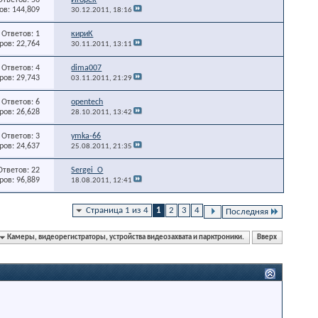
в: 144,809
30.12.2011,
18:16
Ответов: 1
кириК
ов: 22,764
30.11.2011,
13:11
Ответов: 4
dima007
ов: 29,743
03.11.2011,
21:29
Ответов: 6
opentech
ов: 26,628
28.10.2011,
13:42
Ответов: 3
ymka-66
ов: 24,637
25.08.2011,
21:35
Ответов: 22
Sergei_O
ов: 96,889
18.08.2011,
12:41
Страница 1 из 4
1
2
3
4
Последняя
Камеры, видеорегистраторы, устройства видеозахвата и парктроники.
Вверх