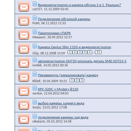
Видеорегистратор и камера обгона 2 в 1. Реально?
cat157
, 11.12.2009 02:45
Подключение обгонной камеры
Puhh
, 06.11.2012 11:33
Парктроники сПАРК
Михаил1
, 26.09.2012 12:17
Камера Genius Slim 1320 и видеорегистратор
1
2
3
4
5
...
11
Chip
, 08.12.2008 15:09
авторегистратор GN720,опознать деталь SMD SOT23-5
inr666
, 14.05.2012 00:16
Перевернуть (зеркалировать) камеру
1
2
3
KilleR
, 10.04.2009 10:21
KPC-S20C + Mystery 8120
vor4un
, 12.04.2012 04:03
выбор камеры заднего вида
Serjio
, 13.01.2012 17:08
подключение камеры зад вида
nikolaich
, 05.01.2012 14:58