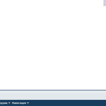
орума
Навигация