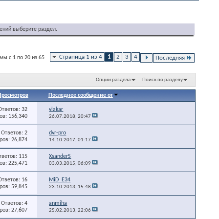
ений выберите раздел.
Страница 1 из 4
1
2
3
4
ы с 1 по 20 из 65
Последняя
Опции раздела
Поиск по разделу
Просмотров
Последнее сообщение от
Ответов: 32
vlakar
в: 156,340
26.07.2018,
20:47
Ответов: 2
dvr-pro
ов: 26,874
14.10.2017,
01:17
тветов: 115
XsanderS
в: 225,471
03.03.2015,
06:09
Ответов: 16
MiD_E34
ов: 59,845
23.10.2013,
15:48
Ответов: 4
anmiha
ов: 27,607
25.02.2013,
22:06