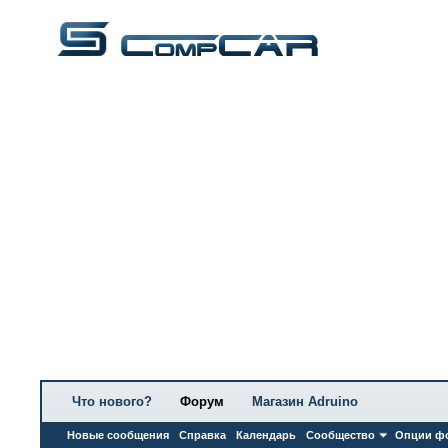
Что нового?
Форум
Магазин Adruino
Новые сообщения
Справка
Календарь
Сообщество
Опции ф