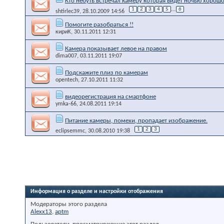
Кто небуть встречал камеру которая видет ночью хорош
1
2
3
4
5
...
6
shtirlec39
, 28.10.2009 14:56
Помогите разобраться !!
кириК
, 30.11.2011 12:31
Камера показывает левое на правом
dima007
, 03.11.2011 19:07
Подскажите плиз по камерам
opentech
, 27.10.2011 11:32
видеорегистрация на смартфоне
ymka-66
, 24.08.2011 19:14
Питание камеры, помехи, пропадает изображение.
1
2
3
eclipsemmc
, 30.08.2010 19:38
Информация о разделе и настройки отображения
Модераторы этого раздела
Alexx13
,
aptm