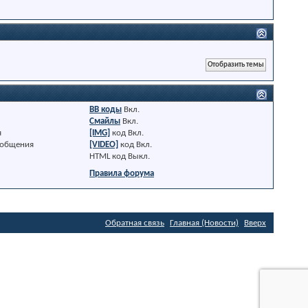
BB коды
Вкл.
Смайлы
Вкл.
я
[IMG]
код
Вкл.
ообщения
[VIDEO]
код
Вкл.
HTML код
Выкл.
Правила форума
Обратная связь
Главная (Новости)
Вверх