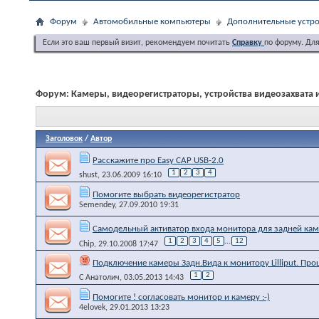
Форум
Автомобильные компьютеры
Дополнительные устро
Если это ваш первый визит, рекомендуем почитать
Справку
по форуму. Дл
Форум:
Камеры, видеорегистраторы, устройства видеозахвата 
Заголовок
/
Автор
Расскажите про Easy CAP USB-2.0
1
2
3
4
shust
, 23.06.2009 16:10
Помогите выбрать видеорегистратор
Semendey
, 27.09.2010 19:31
Самодельный активатор входа монитора для задней ка
1
2
3
4
5
...
12
Chip
, 29.10.2008 17:47
Подключение камеры Задн.Вида к монитору Lilliput. Прош
1
2
С Анатолич
, 03.05.2013 14:43
Помогите ! согласовать монитор и камеру :-)
4elovek
, 29.01.2013 13:23