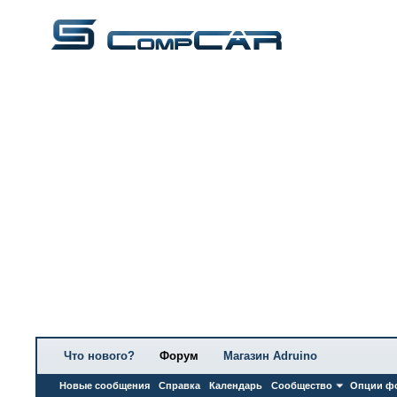
Что нового?
Форум
Магазин Adruino
Новые сообщения
Справка
Календарь
Сообщество
Опции ф