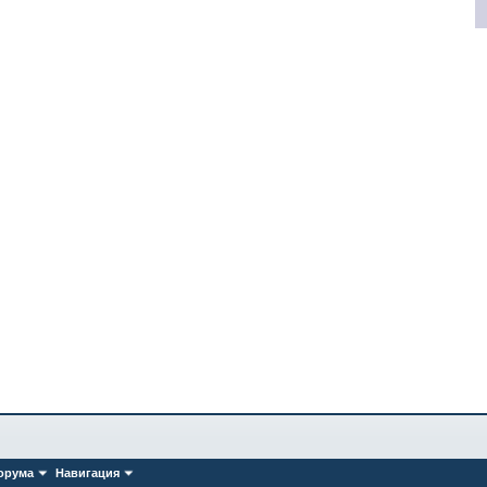
орума
Навигация