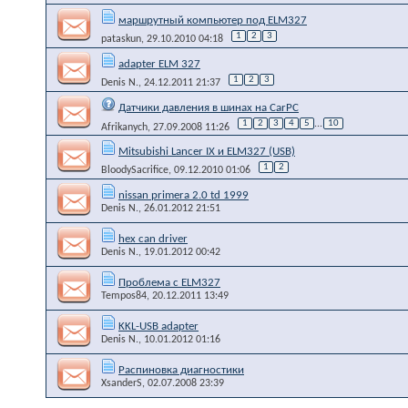
маршрутный компьютер под ELM327
1
2
3
pataskun
, 29.10.2010 04:18
adapter ELM 327
1
2
3
Denis N.
, 24.12.2011 21:37
Датчики давления в шинах на CarPC
1
2
3
4
5
...
10
Afrikanych
, 27.09.2008 11:26
Mitsubishi Lancer IX и ELM327 (USB)
1
2
BloodySacrifice
, 09.12.2010 01:06
nissan primera 2.0 td 1999
Denis N.
, 26.01.2012 21:51
hex can driver
Denis N.
, 19.01.2012 00:42
Проблема с ELM327
Tempos84
, 20.12.2011 13:49
KKL-USB adapter
Denis N.
, 10.01.2012 01:16
Распиновка диагностики
XsanderS
, 02.07.2008 23:39