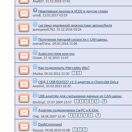
Aludi07
, 11.12.2018 17:45
Неактивные кнопки в VCDS и другие глюки
smidl
, 12.03.2017 03:19
система удаленной диагностики автомобиля
purespeed1762
, 31.12.2016 03:24
Получение текущей скорости с CAN шины.
nomad73rus
, 09.03.2016 15:06
Autocom глюк или что
i2save
, 27.12.2013 11:47
Как подключить Mercedes Vito?
1
2
Murkur
, 05.02.2012 21:30
ОБД 2 USB ELM327 v1.3 адаптер и Chevrolet Epica
Acunin3
, 25.02.2013 22:32
USB-адаптер для считывания данных из CAN-шины
1
2
3
4
5
...
8
DmitriyZ
, 27.07.2009 13:57
Адаптер подключения CarPC к K-Line.
1
2
3
4
5
...
9
Chip
, 16.06.2007 12:30
DashCommand
1
2
3
Deason
, 09.06.2010 01:08