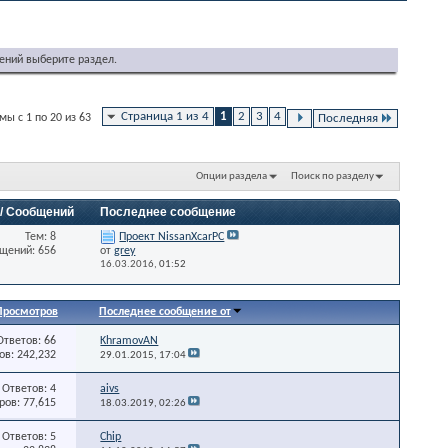
ений выберите раздел.
Страница 1 из 4
1
2
3
4
ы с 1 по 20 из 63
Последняя
Опции раздела
Поиск по разделу
 / Сообщений
Последнее сообщение
Тем: 8
Проект NissanXcarPC
щений: 656
от
grey
16.03.2016,
01:52
Просмотров
Последнее сообщение от
Ответов: 66
KhramovAN
в: 242,232
29.01.2015,
17:04
Ответов: 4
aivs
ов: 77,615
18.03.2019,
02:26
Ответов: 5
Chip