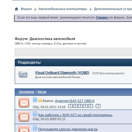
Форум
Автомобильные компьютеры
Дополнительные устро
Если это ваш первый визит, рекомендуем почитать
Справку
по форуму. Дл
Форум:
Диагностика автомобиля
OBD-II, CAN, мотор сканеры, K-lite, датчики и прочее.
Подразделы
Visual OnBoard Diagnostic (VOBD)
(428 Просматривает)
Диагностика автомобилей Nissan
Заголовок
/
Автор
Важно:
Адаптер ELM-327 OBD-II
1
2
3
4
5
...
7
Chip
, 04.01.2011 14:26
Как работать с ELM-327 из своей программы.
Chip
, 09.03.2009 01:15
Подскажите сенсор давления масла