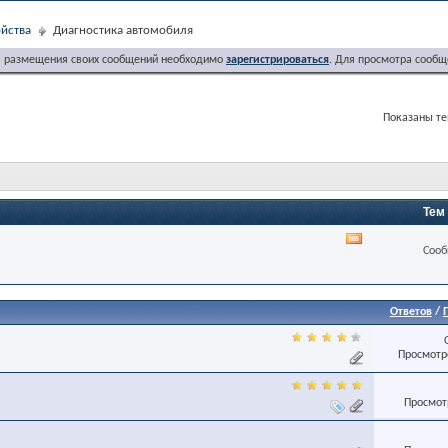
йства
Диагностика автомобиля
я размещения своих сообщений необходимо
зарегистрироваться
. Для просмотра сообщ
Показаны тем
Тем
RSS
Сооб
лента
этого
раздела
Ответов
/
Просмотро
Просмотр