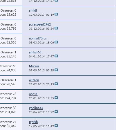
ов: 22,838
14.12.2018,
14:57
Ответов: 0
smidl
ов: 15,625
12.03.2017,
03:19
Ответов: 0
purespeed1762
ов: 23,796
31.12.2016,
03:24
Ответов: 0
nomad73rus
ов: 22,563
09.03.2016,
15:06
Ответов: 1
ymka-66
ов: 25,143
04.01.2014,
17:47
Ответов: 10
Murkur
ов: 74,935
09.09.2013,
03:25
Ответов: 1
wizzen
ов: 28,545
25.02.2013,
23:13
Ответов: 76
oops1
в: 274,794
25.01.2013,
17:55
Ответов: 88
goblins33
в: 231,070
20.06.2012,
19:22
Ответов: 27
Igorkh
ов: 82,442
12.05.2012,
11:49