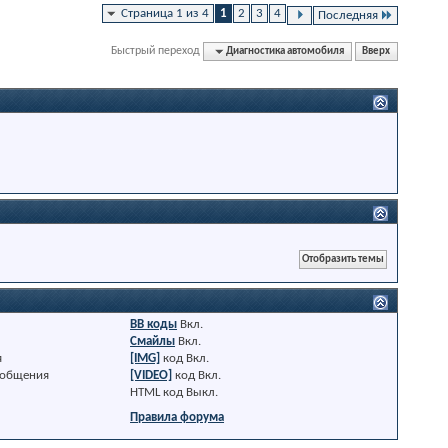
Страница 1 из 4
1
2
3
4
Последняя
Быстрый переход
Диагностика автомобиля
Вверх
BB коды
Вкл.
Смайлы
Вкл.
я
[IMG]
код
Вкл.
ообщения
[VIDEO]
код
Вкл.
HTML код
Выкл.
Правила форума