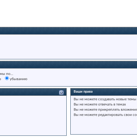
мы по...
ю
убыванию
Ваши права
Вы
не можете
создавать новые темы
Вы
не можете
отвечать в темах
Вы
не можете
прикреплять вложени
Вы
не можете
редактировать свои с