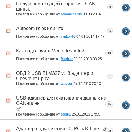
Получение текущей скорости с CAN
0
шины.
Последнее сообщение от
nomad73rus
09.03.2016
15:06
Autocom глюк или что
1
Последнее сообщение от
ymka-66
04.01.2014
17:47
Как подключить Mercedes Vito?
10
Последнее сообщение от
Murkur
09.09.2013
03:25
ОБД 2 USB ELM327 v1.3 адаптер и
1
Chevrolet Epica
Последнее сообщение от
wizzen
25.02.2013
23:13
USB-адаптер для считывания данных из
CAN-шины
76
Последнее сообщение от
oops1
25.01.2013
17:55
Адаптер подключения CarPC к K-Line.
88