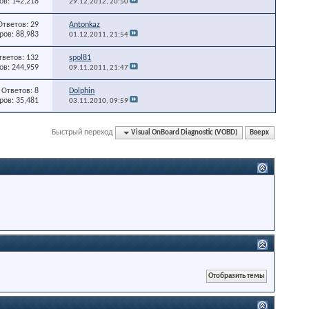
в: 142,218
29.12.2012,
20:50
Ответов: 29
Antonkaz
ов: 88,983
01.12.2011,
21:54
тветов: 132
spol81
в: 244,959
09.11.2011,
21:47
Ответов: 8
Dolphin
ов: 35,481
03.11.2010,
09:59
Быстрый переход
Visual OnBoard Diagnostic (VOBD)
Вверх