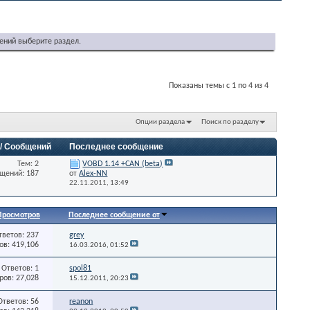
ений выберите раздел.
Показаны темы с 1 по 4 из 4
Опции раздела
Поиск по разделу
 / Сообщений
Последнее сообщение
Тем: 2
VOBD 1.14 +CAN (beta)
щений: 187
от
Alex-NN
22.11.2011,
13:49
Просмотров
Последнее сообщение от
тветов: 237
grey
в: 419,106
16.03.2016,
01:52
Ответов: 1
spol81
ов: 27,028
15.12.2011,
20:23
Ответов: 56
reanon