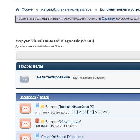
Форум
Автомобильные компьютеры
Дополнительные устро
Если это ваш первый визит, рекомендуем почитать
Справку
по форуму. Дл
Форум:
Visual OnBoard Diagnostic (VOBD)
Диагностика автомобилей Nissan
Подразделы
Бета-тестирование
(22 Просматривает)
Заголовок
/
Автор
Важно:
Проект NissanXcarPC
1
2
3
4
5
...
24
Chip
, 29.10.2009 02:47
Важно:
Объявление!
Витамин
, 15.12.2011 16:15
Visual OnBoard Diagnostic