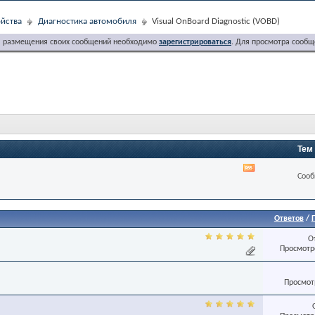
йства
Диагностика автомобиля
Visual OnBoard Diagnostic (VOBD)
я размещения своих сообщений необходимо
зарегистрироваться
. Для просмотра сообщ
Тем
RSS
Сооб
лента
этого
раздела
Ответов
/
О
Просмотро
Просмотр