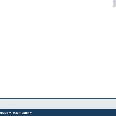
орума
Навигация