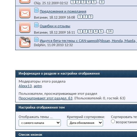
1
2
3
4
5
...
6
Chip
, 25.12.2009 02:52
Предложения и пожелания
1
2
3
Витамин
, 18.12.2009 16:08
Ошибки и отзывы
1
2
3
4
5
...
14
Витамин
, 18.12.2009 16:11
Ищутся бета-тестеры с CAN-шиной(Nissan, Honda, Mazda, To
Dolphin
, 11.09.2010 12:32
Информация о разделе и настройки отображения
Модераторы этого раздела
Alexx13
,
aptm
Пользователи, просматривающие этот раздел
Просматривают этот раздел: 63
. (Пользователей: 0, гостей: 63)
Настройка отображения тем
Отображать темы ...
Критерий сортировки:
Сортировать те
возрастани
Список иконок