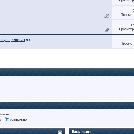
Просмотро
Просмотр
О
Просмотро
yota, Opel и т.д.)
Просмотр
мы по...
ю
убыванию
Ваши права