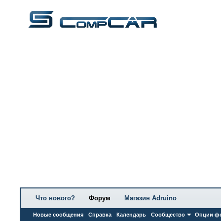
Что нового?
Форум
Магазин Adruino
Новые сообщения
Справка
Календарь
Сообщество
Опции ф