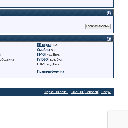
BB коды
Вкл.
Смайлы
Вкл.
я
[IMG]
код
Вкл.
ообщения
[VIDEO]
код
Вкл.
HTML код
Выкл.
Правила форума
Обратная связь
Главная (Новости)
Вверх