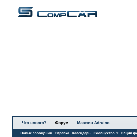
Что нового?
Форум
Магазин Adruino
Новые сообщения
Справка
Календарь
Сообщество
Опции ф