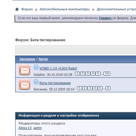
Форум
Автомобильные компьютеры
Дополнительные устро
Если это ваш первый визит, рекомендуем почитать
Справку
по форуму. Дл
Форум:
Бета-тестирование
Заголовок
/
Автор
VOBD 1.14 +CAN (beta)
1
2
3
4
5
...
14
Dolphin
, 30.10.2010 02:28
Бета-тестирование
1
2
3
4
5
...
6
Витамин
, 18.12.2009 16:14
Информация о разделе и настройки отображения
Модераторы этого раздела
Alexx13
,
aptm
Пользователи, просматривающие этот раздел