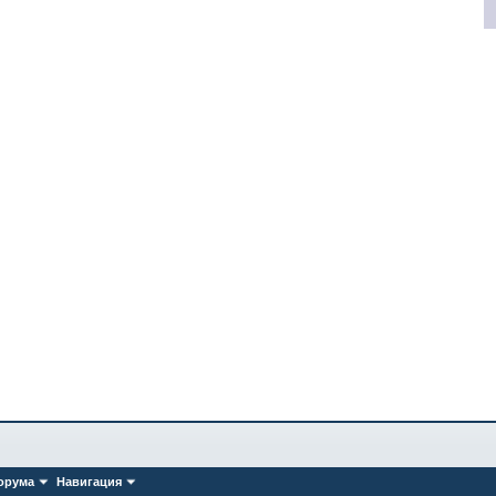
орума
Навигация