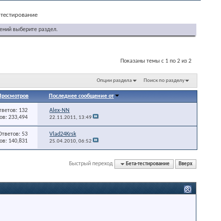
-тестирование
ений выберите раздел.
Показаны темы с 1 по 2 из 2
Опции раздела
Поиск по разделу
Просмотров
Последнее сообщение от
тветов: 132
Alex-NN
в: 233,494
22.11.2011,
13:49
Ответов: 53
Vlad24Krsk
в: 140,831
25.04.2010,
06:52
Быстрый переход
Бета-тестирование
Вверх