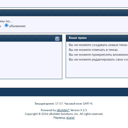
мы по...
ю
убыванию
Ваши права
Вы
не можете
создавать новые темы
Вы
не можете
отвечать в темах
Вы
не можете
прикреплять вложени
Вы
не можете
редактировать свои с
Текущее время:
17:57
. Часовой пояс GMT +5.
Powered by
vBulletin®
Version 4.2.5
Copyright © 2026 vBulletin Solutions, Inc. All rights reserved.
Перевод:
zCarot