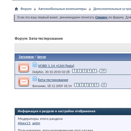
Форум
Автомобильные компьютеры
Дополнительные устро
Если это ваш первый визит, рекомендуем почитать
Справку
по форуму. Дл
Форум:
Бета-тестирование
Заголовок
/
Автор
VOBD 1.14 +CAN (beta)
1
2
3
4
5
...
14
Dolphin
, 30.10.2010 02:28
Бета-тестирование
1
2
3
4
5
...
6
Витамин
, 18.12.2009 16:14
Информация о разделе и настройки отображения
Модераторы этого раздела
Alexx13
,
aptm
Пользователи, просматривающие этот раздел