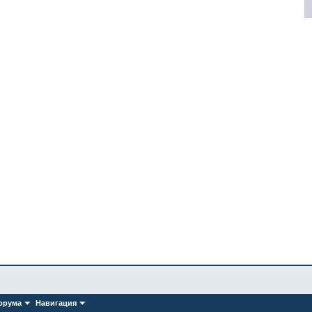
орума
Навигация