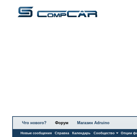
Что нового?
Форум
Магазин Adruino
Новые сообщения
Справка
Календарь
Сообщество
Опции ф