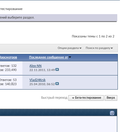
-тестирование
ений выберите раздел.
Показаны темы с 1 по 2 из 2
Опции раздела
Поиск по разделу
Просмотров
Последнее сообщение от
тветов: 132
Alex-NN
в: 233,490
22.11.2011,
13:49
Ответов: 53
Vlad24Krsk
в: 140,823
25.04.2010,
06:52
Быстрый переход
Бета-тестирование
Вверх