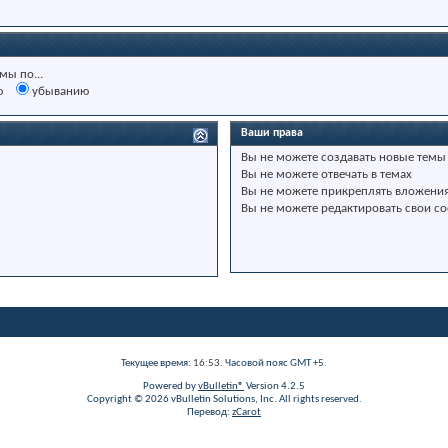
мы по...
ю
убыванию
Ваши права
Вы
не можете
создавать новые темы
Вы
не можете
отвечать в темах
Вы
не можете
прикреплять вложени
Вы
не можете
редактировать свои с
Текущее время:
16:53
. Часовой пояс GMT +5.
Powered by
vBulletin®
Version 4.2.5
Copyright © 2026 vBulletin Solutions, Inc. All rights reserved.
Перевод:
zCarot