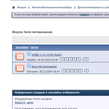
Форум
Автомобильные компьютеры
Дополнительные устро
Если это ваш первый визит, рекомендуем почитать
Справку
по форуму. Дл
Форум:
Бета-тестирование
Заголовок
/
Автор
VOBD 1.14 +CAN (beta)
1
2
3
4
5
...
14
Dolphin
, 30.10.2010 02:28
Бета-тестирование
1
2
3
4
5
...
6
Витамин
, 18.12.2009 16:14
Информация о разделе и настройки отображения
Модераторы этого раздела
Alexx13
,
aptm
Пользователи, просматривающие этот раздел