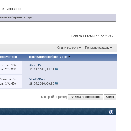
-тестирование
ений выберите раздел.
Показаны темы с 1 по 2 из 2
Опции раздела
Поиск по разделу
Просмотров
Последнее сообщение от
тветов: 132
Alex-NN
в: 233,036
22.11.2011,
13:49
Ответов: 53
Vlad24Krsk
в: 140,469
25.04.2010,
06:52
Быстрый переход
Бета-тестирование
Вверх