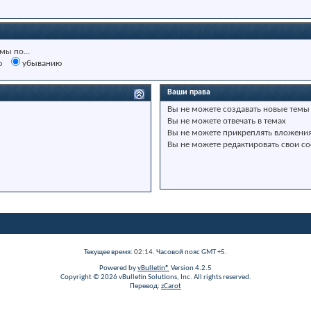
мы по...
ю
убыванию
Ваши права
Вы
не можете
создавать новые темы
Вы
не можете
отвечать в темах
Вы
не можете
прикреплять вложени
Вы
не можете
редактировать свои с
Текущее время:
02:14
. Часовой пояс GMT +5.
Powered by
vBulletin®
Version 4.2.5
Copyright © 2026 vBulletin Solutions, Inc. All rights reserved.
Перевод:
zCarot