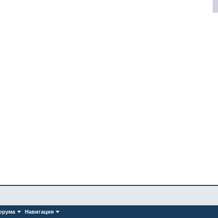
орума
Навигация