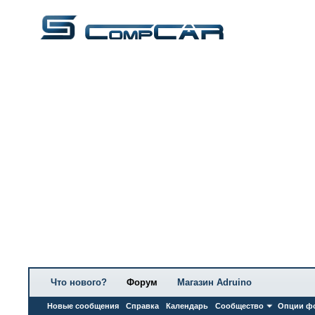
Что нового?
Форум
Магазин Adruino
Новые сообщения
Справка
Календарь
Сообщество
Опции ф