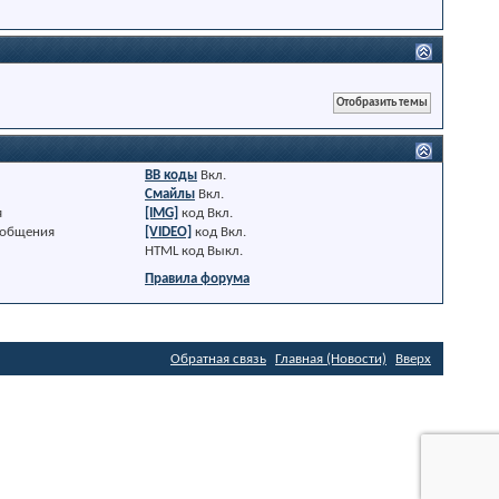
BB коды
Вкл.
Смайлы
Вкл.
я
[IMG]
код
Вкл.
ообщения
[VIDEO]
код
Вкл.
HTML код
Выкл.
Правила форума
Обратная связь
Главная (Новости)
Вверх