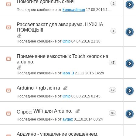
Помогите допилить скейч
2
Последнее сообщение от
komsadiman
17.05.2016
16:26
Рассвет закат для аквариума. НУЖНА
ПОМОЩЬ!!!
1
Последнее сообщение от
Chip
04.04.2016
21:38
Применение емкостных Touch кнопок на
arduino.
47
Последнее сообщение от
leon_3
21.12.2015
14:29
Arduino + rgb лента
12
Последнее сообщение от
Chip
06.03.2015
01:45
WiFi для Arduino.
Опрос:
86
Последнее сообщение от
avgaz
01.10.2014
00:24
Ардуино - управление освещением,