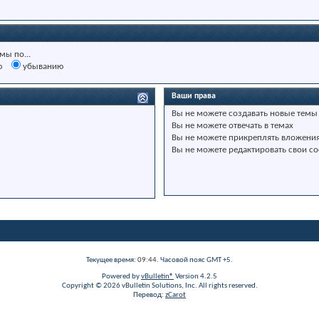
мы по...
ю
убыванию
Ваши права
Вы
не можете
создавать новые темы
Вы
не можете
отвечать в темах
Вы
не можете
прикреплять вложени
Вы
не можете
редактировать свои с
Текущее время:
09:44
. Часовой пояс GMT +5.
Powered by
vBulletin®
Version 4.2.5
Copyright © 2026 vBulletin Solutions, Inc. All rights reserved.
Перевод:
zCarot