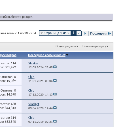
ений выберите раздел.
Страница 1 из 2
1
2
аны темы с 1 по 20 из 34
Последняя
Опции раздела
Поиск по разделу
Просмотров
Последнее сообщение от
тветов: 114
Slavkin
в: 361,492
12.05.2024,
23:45
Ответов: 0
Chip
ов: 15,069
11.01.2021,
03:06
Ответов: 0
Chip
ов: 14,690
17.12.2020,
14:13
тветов: 468
Vladget
в: 844,813
03.06.2020,
14:44
тветов: 314
Chip
в: 633,540
07.11.2019,
02:21