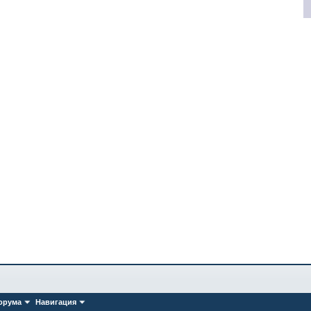
орума
Навигация