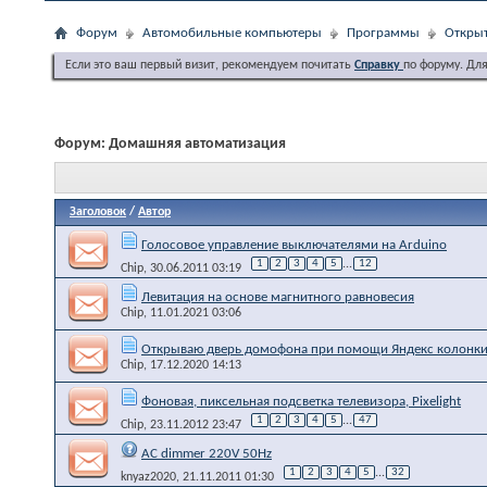
Форум
Автомобильные компьютеры
Программы
Открыт
Если это ваш первый визит, рекомендуем почитать
Справку
по форуму. Дл
Форум:
Домашняя автоматизация
Заголовок
/
Автор
Голосовое управление выключателями на Arduino
1
2
3
4
5
...
12
Chip
, 30.06.2011 03:19
Левитация на основе магнитного равновесия
Chip
, 11.01.2021 03:06
Открываю дверь домофона при помощи Яндекс колонки
Chip
, 17.12.2020 14:13
Фоновая, пиксельная подсветка телевизора, Pixelight
1
2
3
4
5
...
47
Chip
, 23.11.2012 23:47
AC dimmer 220V 50Hz
1
2
3
4
5
...
32
knyaz2020
, 21.11.2011 01:30