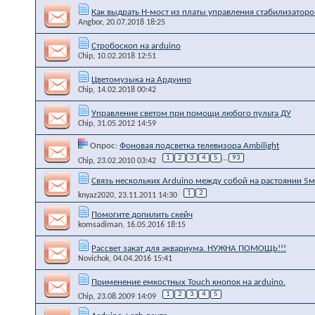
Как выдрать Н-мост из платы управления стабилизатор
Angbor
, 20.07.2018 18:25
Стробоскоп на arduino
Chip
, 10.02.2018 12:51
Цветомузыка на Ардуино
Chip
, 14.02.2018 00:42
Управление светом при помощи любого пульта ДУ
Chip
, 31.05.2012 14:59
Опрос:
Фоновая подсветка телевизора Ambilight
1
2
3
4
5
...
93
Chip
, 23.02.2010 03:42
Связь нескольких Arduino между собой на растоянии 5м
1
2
knyaz2020
, 23.11.2011 14:30
Помогите допилить скейч
komsadiman
, 16.05.2016 18:15
Рассвет закат для аквариума. НУЖНА ПОМОЩЬ!!!
Novichok
, 04.04.2016 15:41
Применение емкостных Touch кнопок на arduino.
1
2
3
4
5
Chip
, 23.08.2009 14:09