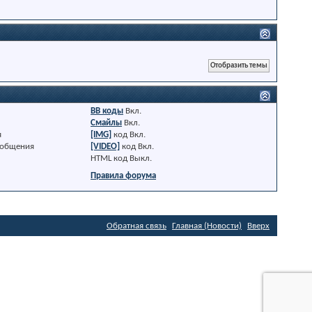
BB коды
Вкл.
Смайлы
Вкл.
я
[IMG]
код
Вкл.
ообщения
[VIDEO]
код
Вкл.
HTML код
Выкл.
Правила форума
Обратная связь
Главная (Новости)
Вверх