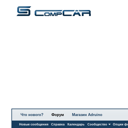
Что нового?
Форум
Магазин Adruino
Новые сообщения
Справка
Календарь
Сообщество
Опции ф