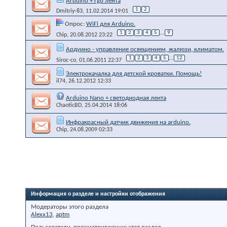
Arduino + rgb лента
1
2
Dmitriy-83
, 11.02.2014 19:01
Опрос:
WiFi для Arduino.
1
2
3
4
5
...
9
Chip
, 20.08.2012 23:22
Ардуино - управление освещением, жалюзи, климатом.
1
2
3
4
5
...
12
Siroc-co
, 01.06.2011 22:37
Электрокачалка для детской кроватки. Помощь!
il74
, 26.12.2012 12:33
Arduino Nano + светодиодная лента
ChaoticBD
, 25.04.2014 18:06
Инфракрасный датчик движения на arduino.
Chip
, 24.08.2009 02:33
Информация о разделе и настройки отображения
Модераторы этого раздела
Alexx13
,
aptm