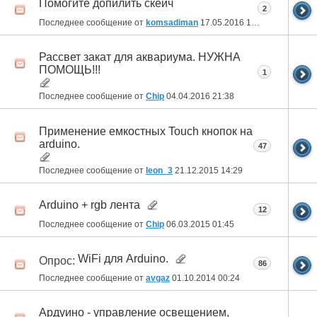
Помогите допилить скейч
2
Последнее сообщение от
komsadiman
17.05.2016
16:26
Рассвет закат для аквариума. НУЖНА
ПОМОЩЬ!!!
1
Последнее сообщение от
Chip
04.04.2016
21:38
Применение емкостных Touch кнопок на
arduino.
47
Последнее сообщение от
leon_3
21.12.2015
14:29
Arduino + rgb лента
12
Последнее сообщение от
Chip
06.03.2015
01:45
WiFi для Arduino.
Опрос:
86
Последнее сообщение от
avgaz
01.10.2014
00:24
Ардуино - управление освещением,