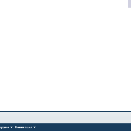
орума
Навигация