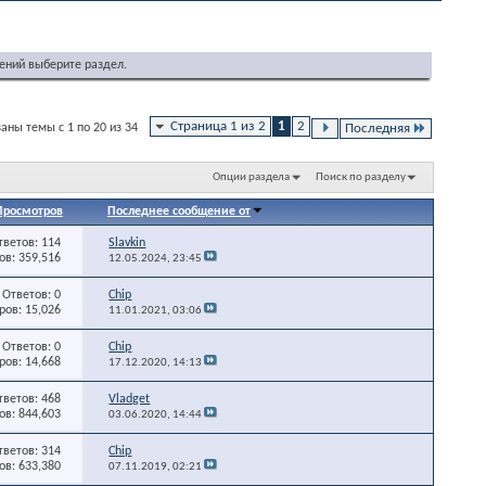
ений выберите раздел.
Страница 1 из 2
1
2
аны темы с 1 по 20 из 34
Последняя
Опции раздела
Поиск по разделу
Просмотров
Последнее сообщение от
тветов: 114
Slavkin
в: 359,516
12.05.2024,
23:45
Ответов: 0
Chip
ов: 15,026
11.01.2021,
03:06
Ответов: 0
Chip
ов: 14,668
17.12.2020,
14:13
тветов: 468
Vladget
в: 844,603
03.06.2020,
14:44
тветов: 314
Chip
в: 633,380
07.11.2019,
02:21