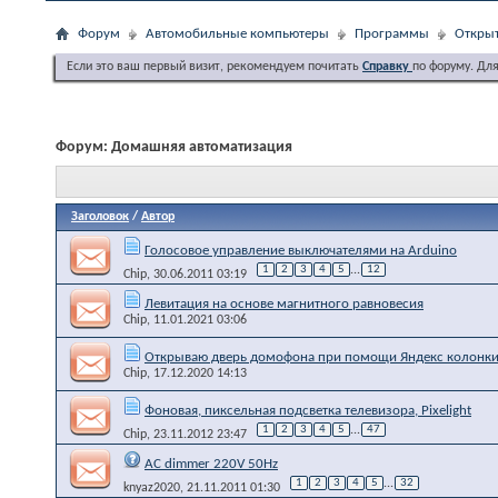
Форум
Автомобильные компьютеры
Программы
Открыт
Если это ваш первый визит, рекомендуем почитать
Справку
по форуму. Дл
Форум:
Домашняя автоматизация
Заголовок
/
Автор
Голосовое управление выключателями на Arduino
1
2
3
4
5
...
12
Chip
, 30.06.2011 03:19
Левитация на основе магнитного равновесия
Chip
, 11.01.2021 03:06
Открываю дверь домофона при помощи Яндекс колонки
Chip
, 17.12.2020 14:13
Фоновая, пиксельная подсветка телевизора, Pixelight
1
2
3
4
5
...
47
Chip
, 23.11.2012 23:47
AC dimmer 220V 50Hz
1
2
3
4
5
...
32
knyaz2020
, 21.11.2011 01:30