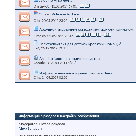
Arduino + rgb лента
1
2
Dmitriy-83
, 11.02.2014 19:01
Опрос:
WiFi для Arduino.
1
2
3
4
5
...
9
Chip
, 20.08.2012 23:22
Ардуино - управление освещением, жалюзи, климатом.
1
2
3
4
5
...
12
Siroc-co
, 01.06.2011 22:37
Электрокачалка для детской кроватки. Помощь!
il74
, 26.12.2012 12:33
Arduino Nano + светодиодная лента
ChaoticBD
, 25.04.2014 18:06
Инфракрасный датчик движения на arduino.
Chip
, 24.08.2009 02:33
Информация о разделе и настройки отображения
Модераторы этого раздела
Alexx13
,
aptm