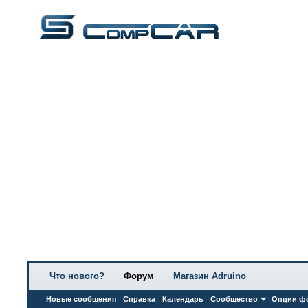
Что нового?
Форум
Магазин Adruino
Новые сообщения
Справка
Календарь
Сообщество
Опции ф