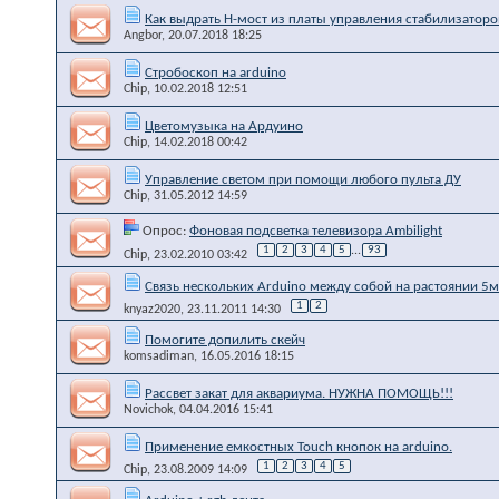
Как выдрать Н-мост из платы управления стабилизатор
Angbor
, 20.07.2018 18:25
Стробоскоп на arduino
Chip
, 10.02.2018 12:51
Цветомузыка на Ардуино
Chip
, 14.02.2018 00:42
Управление светом при помощи любого пульта ДУ
Chip
, 31.05.2012 14:59
Опрос:
Фоновая подсветка телевизора Ambilight
1
2
3
4
5
...
93
Chip
, 23.02.2010 03:42
Связь нескольких Arduino между собой на растоянии 5м
1
2
knyaz2020
, 23.11.2011 14:30
Помогите допилить скейч
komsadiman
, 16.05.2016 18:15
Рассвет закат для аквариума. НУЖНА ПОМОЩЬ!!!
Novichok
, 04.04.2016 15:41
Применение емкостных Touch кнопок на arduino.
1
2
3
4
5
Chip
, 23.08.2009 14:09