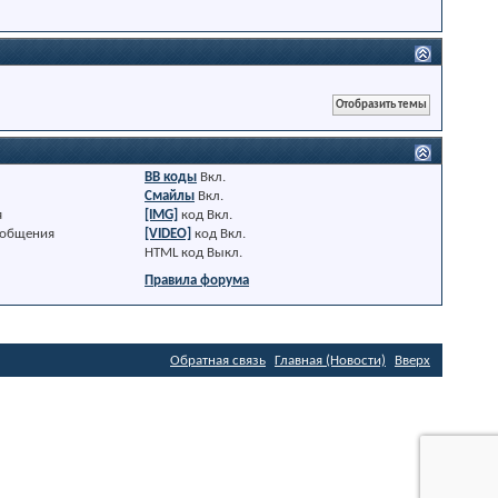
BB коды
Вкл.
Смайлы
Вкл.
я
[IMG]
код
Вкл.
ообщения
[VIDEO]
код
Вкл.
HTML код
Выкл.
Правила форума
Обратная связь
Главная (Новости)
Вверх