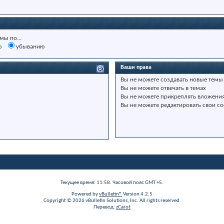
мы по...
ю
убыванию
Ваши права
Вы
не можете
создавать новые темы
Вы
не можете
отвечать в темах
Вы
не можете
прикреплять вложени
Вы
не можете
редактировать свои с
Текущее время:
11:58
. Часовой пояс GMT +5.
Powered by
vBulletin®
Version 4.2.5
Copyright © 2026 vBulletin Solutions, Inc. All rights reserved.
Перевод:
zCarot