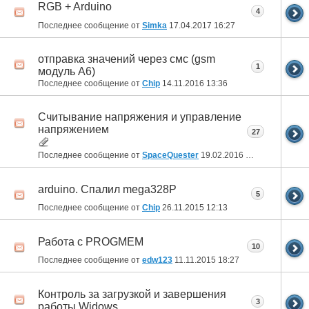
RGB + Arduino
4
Последнее сообщение от
Simka
17.04.2017
16:27
отправка значений через смс (gsm
1
модуль А6)
Последнее сообщение от
Chip
14.11.2016
13:36
Считывание напряжения и управление
напряжением
27
Последнее сообщение от
SpaceQuester
19.02.2016
12:57
arduino. Спалил mega328P
5
Последнее сообщение от
Chip
26.11.2015
12:13
Работа с PROGMEM
10
Последнее сообщение от
edw123
11.11.2015
18:27
Контроль за загрузкой и завершения
3
работы Widows