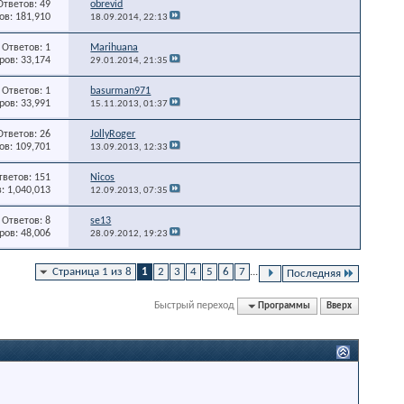
Ответов: 49
obrevid
в: 181,910
18.09.2014,
22:13
Ответов: 1
Marihuana
ов: 33,174
29.01.2014,
21:35
Ответов: 1
basurman971
ов: 33,991
15.11.2013,
01:37
Ответов: 26
JollyRoger
в: 109,701
13.09.2013,
12:33
тветов: 151
Nicos
: 1,040,013
12.09.2013,
07:35
Ответов: 8
se13
ов: 48,006
28.09.2012,
19:23
Страница 1 из 8
1
2
3
4
5
6
7
...
Последняя
Быстрый переход
Программы
Вверх