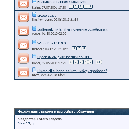
Красивая экранная клавиатура
1
2
3
4
5
karim
, 07.07.2008 17:20
видео связь
kingfromperm
, 02.08.2013 21:13
audiomulch и ls_filter помогите разобраться.
coupe
, 08.10.2013 02:36
Win XP на USB 3.0
1
2
3
turbocar
, 03.12.2012 00:23
Программы диагностики по OBDII
1
2
3
4
5
...
16
Dober
, 19.06.2008 19:21
Bluesoleil cPhoneTool кто-нибудь пробовал?
DNyo
, 22.03.2010 18:24
Информация о разделе и настройки отображения
Модераторы этого раздела
Alexx13
,
aptm