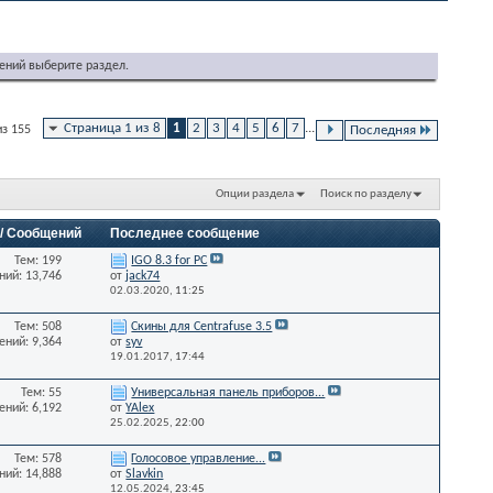
ений выберите раздел.
Страница 1 из 8
1
2
3
4
5
6
7
...
из 155
Последняя
Опции раздела
Поиск по разделу
 / Сообщений
Последнее сообщение
Тем: 199
IGO 8.3 for PC
ий: 13,746
от
jack74
02.03.2020,
11:25
Тем: 508
Скины для Centrafuse 3.5
ний: 9,364
от
syv
19.01.2017,
17:44
Тем: 55
Универсальная панель приборов...
ний: 6,192
от
YAlex
25.02.2025,
22:00
Тем: 578
Голосовое управление...
ий: 14,888
от
Slavkin
12.05.2024,
23:45