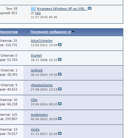
Тем: 58
Установка Windows XP на USB...
щений: 851
от
lala
15.07.2018,
05:40
Просмотров
Последнее сообщение от
Ответов: 25
ArturGrigoriev
в: 154,731
13.04.2011,
14:39
Ответов: 0
StanleY
ов: 52,743
18.11.2008,
22:15
Ответов: 1
jackjack
ов: 18,393
30.12.2024,
19:10
Ответов: 9
cheatexclusive
ов: 40,612
27.08.2024,
13:53
Ответов: 10
Chip
ов: 66,218
19.04.2024,
00:02
тветов: 125
maximums
в: 299,807
05.04.2023,
20:09
Ответов: 13
sirota
ов: 74,017
11.11.2017,
22:26