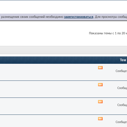
я размещения своих сообщений необходимо
зарегистрироваться
. Для просмотра сообщ
Показаны темы с 1 по 20 
Тем
RSS
Сообщен
лента
этого
раздела
RSS
Сообще
лента
этого
раздела
RSS
Сообще
лента
этого
раздела
RSS
Сообщен
лента