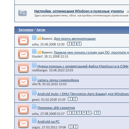
Настройки, оптимизация Windows и полезные утилиты
(
Здесь выкладываем темы, обои, настройки,оптимизации,прикольные 
Заголовок
/
Автор
Важно:
Доп.проги автоматизации
1
2
3
ashu
, 25.06.2008 13:30
Важно:
Прежде чем ломать голову над ПО, прочтите д
StanleY
, 18.11.2008 22:15
Нужна помощь с конвертацией файла MapSource в ОЗИк
rockhanger
, 10.06.2023 22:03
запись звука смикрофона
vihr76
, 05.02.2010 12:03
Android Auto + DHU (Эмулятор Авто Башки) для Windows
1
2
gexst
, 01.02.2018 15:39
Примеры ahk-скриптов
1
2
3
4
5
...
13
ashu
, 27.08.2008 01:57
Android на PC
1
2
avgaz
, 27.03.2011 19:06