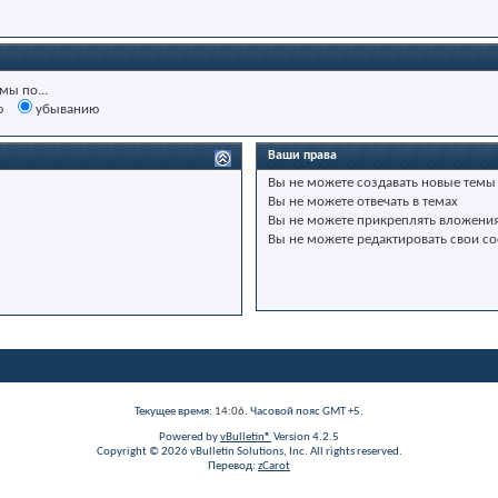
мы по...
ю
убыванию
Ваши права
Вы
не можете
создавать новые темы
Вы
не можете
отвечать в темах
Вы
не можете
прикреплять вложени
Вы
не можете
редактировать свои с
Текущее время:
14:06
. Часовой пояс GMT +5.
Powered by
vBulletin®
Version 4.2.5
Copyright © 2026 vBulletin Solutions, Inc. All rights reserved.
Перевод:
zCarot