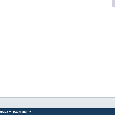
орума
Навигация