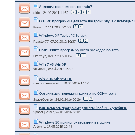
Андроид приложения под win7
1
2
3
4
didos
, 24.10.2011 11:50
Есть ли программы для авто настроки звука с помощью
1
2
KorneL
, 27.11.2008 22:50
Windows XP Tablet PC Edition
1
2
Reactor77
, 07.02.2012 10:37
Подскажите программу учета расходов по авто
1
2
DmitriyZ
, 02.07.2009 00:26
Win 7 VS Win XP
volvovan
, 05.08.2012 15:02
win 7 на MicroSDHC
павел павличенко
, 10.09.2014 17:17
Организация передачи данных по COM-порту
1
2
SpaceQuester
, 24.02.2016 20:26
Как написать программу для arDuino? Ищу учебник.
SpaceQuester
, 26.01.2016 18:01
Windows 10 при использовании в машине
Artemiy
, 17.08.2015 12:43