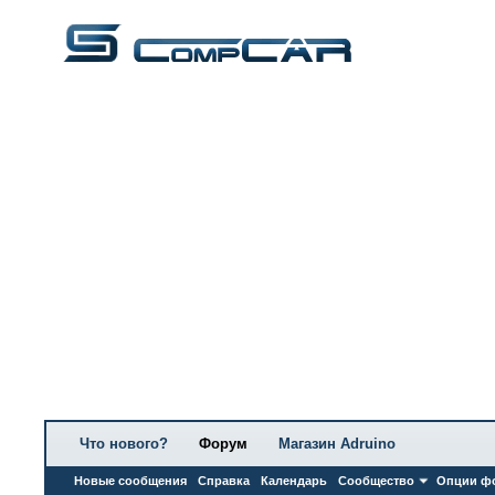
Что нового?
Форум
Магазин Adruino
Новые сообщения
Справка
Календарь
Сообщество
Опции ф