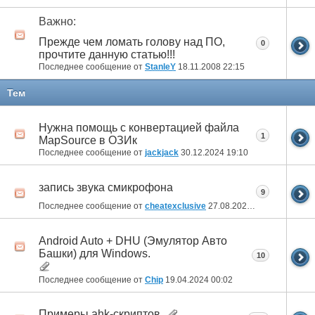
Важно:
Прежде чем ломать голову над ПО,
0
прочтите данную статью!!!
Последнее сообщение от
StanleY
18.11.2008
22:15
Тем
Нужна помощь с конвертацией файла
1
MapSource в ОЗИк
Последнее сообщение от
jackjack
30.12.2024
19:10
запись звука смикрофона
9
Последнее сообщение от
cheatexclusive
27.08.2024
13:53
Android Auto + DHU (Эмулятор Авто
Башки) для Windows.
10
Последнее сообщение от
Chip
19.04.2024
00:02
Примеры ahk-скриптов