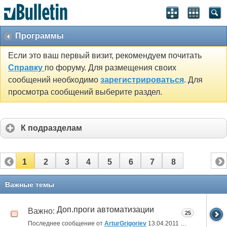
Программы
Если это ваш первый визит, рекомендуем почитать
Справку
по форуму. Для размещения своих
сообщений необходимо
зарегистрироваться
. Для
просмотра сообщений выберите раздел.
К подразделам
1
2
3
4
5
6
7
8
Важные темы
Доп.проги автоматизации
Важно:
25
Последнее сообщение от
ArturGrigoriev
13.04.2011
14:39