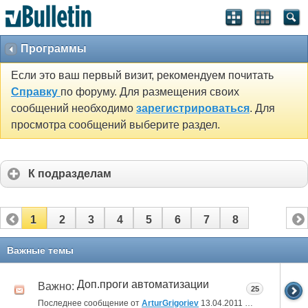
Программы
Если это ваш первый визит, рекомендуем почитать
Справку
по форуму. Для размещения своих
сообщений необходимо
зарегистрироваться
. Для
просмотра сообщений выберите раздел.
К подразделам
1
2
3
4
5
6
7
8
Важные темы
Доп.проги автоматизации
Важно:
25
Последнее сообщение от
ArturGrigoriev
13.04.2011
14:39