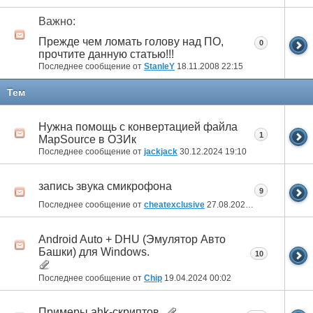
Важно:
Прежде чем ломать голову над ПО,
0
прочтите данную статью!!!
Последнее сообщение от
StanleY
18.11.2008
22:15
Тем
Нужна помощь с конвертацией файла
1
MapSource в ОЗИк
Последнее сообщение от
jackjack
30.12.2024
19:10
запись звука смикрофона
9
Последнее сообщение от
cheatexclusive
27.08.2024
13:53
Android Auto + DHU (Эмулятор Авто
Башки) для Windows.
10
Последнее сообщение от
Chip
19.04.2024
00:02
Примеры ahk-скриптов