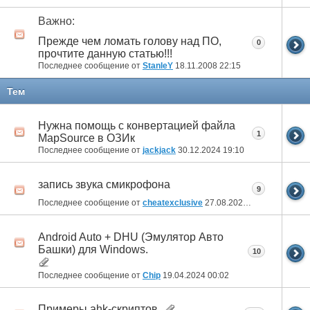
Важно:
Прежде чем ломать голову над ПО,
0
прочтите данную статью!!!
Последнее сообщение от
StanleY
18.11.2008
22:15
Тем
Нужна помощь с конвертацией файла
1
MapSource в ОЗИк
Последнее сообщение от
jackjack
30.12.2024
19:10
запись звука смикрофона
9
Последнее сообщение от
cheatexclusive
27.08.2024
13:53
Android Auto + DHU (Эмулятор Авто
Башки) для Windows.
10
Последнее сообщение от
Chip
19.04.2024
00:02
Примеры ahk-скриптов