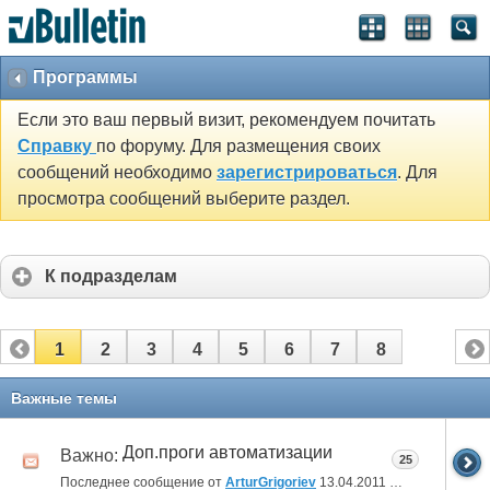
Программы
Если это ваш первый визит, рекомендуем почитать
Справку
по форуму. Для размещения своих
сообщений необходимо
зарегистрироваться
. Для
просмотра сообщений выберите раздел.
К подразделам
1
2
3
4
5
6
7
8
Важные темы
Доп.проги автоматизации
Важно:
25
Последнее сообщение от
ArturGrigoriev
13.04.2011
14:39