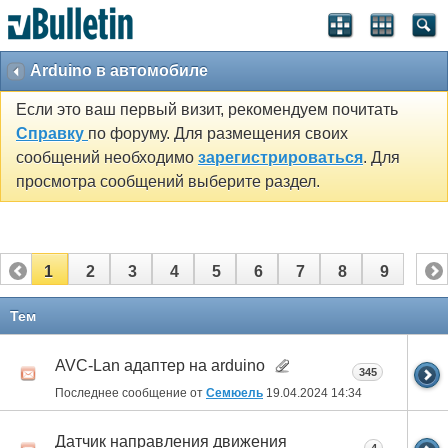
Arduino в автомобиле
Если это ваш первый визит, рекомендуем почитать
Справку
по форуму. Для размещения своих
сообщений необходимо
зарегистрироваться
. Для
просмотра сообщений выберите раздел.
1
2
3
4
5
6
7
8
9
Тем
AVC-Lan адаптер на arduino
345
Последнее сообщение от
Семюель
19.04.2024
14:34
Датчик направления движения