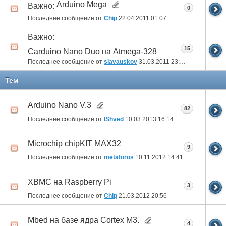
Arduino Mega
Важно:
0
Последнее сообщение от
Chip
22.04.2011
01:07
Важно:
15
Carduino Nano Duo на Atmega-328
Последнее сообщение от
slavauskov
31.03.2011
23:16
Тем
Arduino Nano V.3
82
Последнее сообщение от
IShved
10.03.2013
16:14
Microchip chipKIT MAX32
9
Последнее сообщение от
metaforos
10.11.2012
14:41
XBMC на Raspberry Pi
3
Последнее сообщение от
Chip
21.03.2012
20:56
Mbed на базе ядра Cortex M3.
4