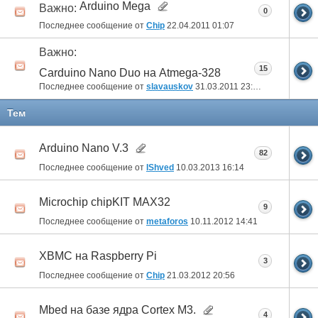
Arduino Mega
Важно:
0
Последнее сообщение от
Chip
22.04.2011
01:07
Важно:
15
Carduino Nano Duo на Atmega-328
Последнее сообщение от
slavauskov
31.03.2011
23:16
Тем
Arduino Nano V.3
82
Последнее сообщение от
IShved
10.03.2013
16:14
Microchip chipKIT MAX32
9
Последнее сообщение от
metaforos
10.11.2012
14:41
XBMC на Raspberry Pi
3
Последнее сообщение от
Chip
21.03.2012
20:56
Mbed на базе ядра Cortex M3.
4