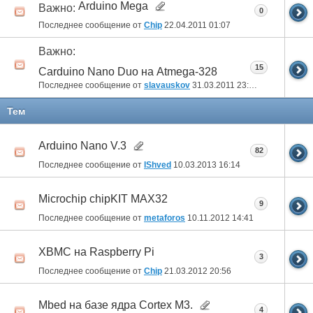
Arduino Mega
Важно:
0
Последнее сообщение от
Chip
22.04.2011
01:07
Важно:
15
Carduino Nano Duo на Atmega-328
Последнее сообщение от
slavauskov
31.03.2011
23:16
Тем
Arduino Nano V.3
82
Последнее сообщение от
IShved
10.03.2013
16:14
Microchip chipKIT MAX32
9
Последнее сообщение от
metaforos
10.11.2012
14:41
XBMC на Raspberry Pi
3
Последнее сообщение от
Chip
21.03.2012
20:56
Mbed на базе ядра Cortex M3.
4