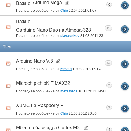
Arduino Mega
Важно:
0
Последнее сообщение от
Chip
22.04.2011
01:07
Важно:
15
Carduino Nano Duo на Atmega-328
Последнее сообщение от
slavauskov
31.03.2011
23:16
Тем
Arduino Nano V.3
82
Последнее сообщение от
IShved
10.03.2013
16:14
Microchip chipKIT MAX32
9
Последнее сообщение от
metaforos
10.11.2012
14:41
XBMC на Raspberry Pi
3
Последнее сообщение от
Chip
21.03.2012
20:56
Mbed на базе ядра Cortex M3.
4